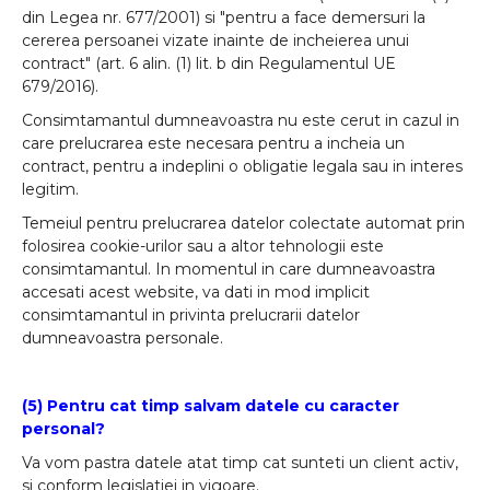
din Legea nr. 677/2001) si "pentru a face demersuri la
cererea persoanei vizate inainte de incheierea unui
contract" (art. 6 alin. (1) lit. b din Regulamentul UE
679/2016).
Consimtamantul dumneavoastra nu este cerut in cazul in
care prelucrarea este necesara pentru a incheia un
contract, pentru a indeplini o obligatie legala sau in interes
legitim.
Temeiul pentru prelucrarea datelor colectate automat prin
folosirea cookie-urilor sau a altor tehnologii este
consimtamantul. In momentul in care dumneavoastra
accesati acest website, va dati in mod implicit
consimtamantul in privinta prelucrarii datelor
dumneavoastra personale.
(5) Pentru cat timp salvam datele cu caracter
personal?
Va vom pastra datele atat timp cat sunteti un client activ,
si conform legislatiei in vigoare.