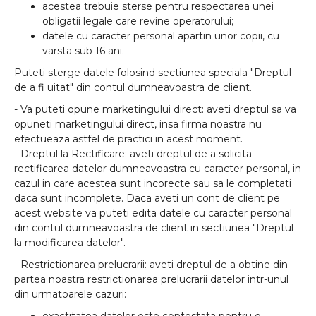
acestea trebuie sterse pentru respectarea unei
obligatii legale care revine operatorului;
datele cu caracter personal apartin unor copii, cu
varsta sub 16 ani.
Puteti sterge datele folosind sectiunea speciala "Dreptul
de a fi uitat" din contul dumneavoastra de client.
- Va puteti opune marketingului direct:
aveti dreptul sa va
opuneti marketingului direct, insa firma noastra nu
efectueaza astfel de practici in acest moment.
- Dreptul la Rectificare:
aveti dreptul de a solicita
rectificarea datelor dumneavoastra cu caracter personal, in
cazul in care acestea sunt incorecte sau sa le completati
daca sunt incomplete. Daca aveti un cont de client pe
acest website va puteti edita datele cu caracter personal
din contul dumneavoastra de client in sectiunea "
Dreptul
la modificarea datelor
".
- Restrictionarea prelucrarii:
aveti dreptul de a obtine din
partea noastra restrictionarea prelucrarii datelor intr-unul
din urmatoarele cazuri: