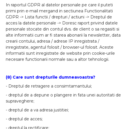
In raportul GDPR al datelor personale pe care il puteti
primi prin e-mail mergand in sectiunea
Functionalitati
GDPR -> Lista functii / drepturi / actiuni -> Dreptul de
acces la datele personale -> Doresc raport privind datele
personale stocate
din
contul dvs. de client
o sa regasiti si
alte informatii cum ar fi starea abonarii la newsletter, data
crearii contului, adresa / adrese IP inregistrata /
inregistrate, agentul folosit / browser-ul folosit. Aceste
informatii sunt inregistrate de website prin cookie-urile
necesare functionarii normale sau a altor tehnologii.
(8) Care sunt drepturile dumneavoastra?
- Dreptul de retragere a consimtamantului;
- dreptul de a depune o plangere in fata unei autoritati de
supraveghere;
- dreptul de a va adresa justitiei;
- dreptul de acces;
- dreptul la rectificare;