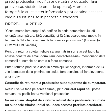
pretul produselor modificate de catre producator fara
preaviz sau viciate de erori de operare). Atentie:
fotografiiile au caracter informativ si pot contine accesorii
care nu sunt incluse in pachetele standard.
DREPTUL LA RETUR
"Consumatorulare dreptul să notifice în scris comerciantului că
renunţă lacumpărare, fără penalităţi şi fără invocarea unui motiv, în
termen de 14 zile lucrătoare de la primirea produsului." (Ordonanţa
Guvernului nr.34/2014)
Pentru a returna coletul trebuie sa anuntati
in scris
acest lucru la
adresa noastra de email (formularul contacteaza-ne), mentionand data
comenzii si numele pe care s-a facut comanda.
Puteti returna produsele doar in ambalajul lor original, in termen de 14
zile lucratoare de la primirea coletului, fara penalitati si fara invocarea
unui motiv.
Costurile de returnare a produselor sunt suportate de cumparator.
Returul se va face pe adresa firmei,
prin curierat rapid
sau posta
romana, cu posibilitatea verificarii produselor.
Ne rezervam dreptul de a refuza returul daca produsele returnate
nu sunt cele trimise initial sau daca acestea prezinta deteriorari.