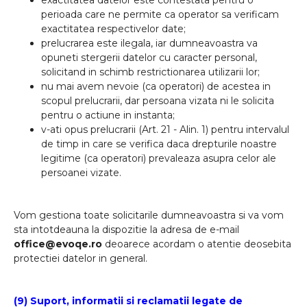
exactitatea datelor este contestata pentru o
perioada care ne permite ca operator sa verificam
exactitatea respectivelor date;
prelucrarea este ilegala, iar dumneavoastra va
opuneti stergerii datelor cu caracter personal,
solicitand in schimb restrictionarea utilizarii lor;
nu mai avem nevoie (ca operatori) de acestea in
scopul prelucrarii, dar persoana vizata ni le solicita
pentru o actiune in instanta;
v-ati opus prelucrarii (Art. 21 - Alin. 1) pentru intervalul
de timp in care se verifica daca drepturile noastre
legitime (ca operatori) prevaleaza asupra celor ale
persoanei vizate.
Vom gestiona toate solicitarile dumneavoastra si va vom
sta intotdeauna la dispozitie la adresa de e-mail
office@evoqe.ro
deoarece acordam o atentie deosebita
protectiei datelor in general.
(9) Suport, informatii si reclamatii legate de