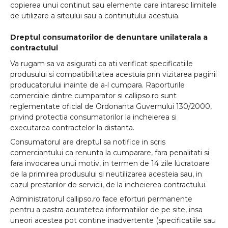
copierea unui continut sau elemente care intaresc limitele
de utilizare a siteului sau a continutului acestuia.
Dreptul consumatorilor de denuntare unilaterala a
contractului
Va rugam sa va asigurati ca ati verificat specificatiile
produsului si compatibilitatea acestuia prin vizitarea paginii
producatorului inainte de a-l cumpara. Raporturile
comerciale dintre cumparator si callipso.ro sunt
reglementate oficial de Ordonanta Guvernului 130/2000,
privind protectia consumatorilor la incheierea si
executarea contractelor la distanta.
Consumatorul are dreptul sa notifice in scris
comerciantului ca renunta la cumparare, fara penalitati si
fara invocarea unui motiv, in termen de 14 zile lucratoare
de la primirea produsului si neutilizarea acesteia sau, in
cazul prestarilor de servicii, de la incheierea contractului.
Administratorul callipso.ro face eforturi permanente
pentru a pastra acuratetea informatiilor de pe site, insa
uneori acestea pot contine inadvertente (specificatiile sau