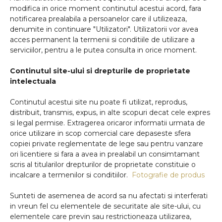
modifica in orice moment continutul acestui acord, fara
notificarea prealabila a persoanelor care il utilizeaza,
denumite in continuare "Utilizatori". Utilizatorii vor avea
acces permanent la termenii si conditiile de utilizare a
serviciilor, pentru a le putea consulta in orice moment.
Continutul site-ului si drepturile de proprietate
intelectuala
Continutul acestui site nu poate fi utilizat, reprodus,
distribuit, transmis, expus, in alte scopuri decat cele expres
si legal permise. Extragerea oricaror informatii urmata de
orice utilizare in scop comercial care depaseste sfera
copiei private reglementate de lege sau pentru vanzare
ori licentiere si fara a avea in prealabil un consimtamant
scris al titularilor drepturilor de proprietate constituie o
incalcare a termenilor si conditiilor.
Fotografie de produs
Sunteti de asemenea de acord sa nu afectati si interferati
in vreun fel cu elementele de securitate ale site-ului, cu
elementele care previn sau restrictioneaza utilizarea,