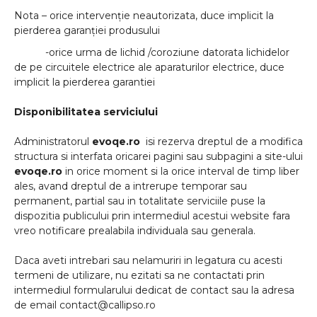
Nota – orice intervenție neautorizata, duce implicit la
pierderea garanției produsului
-orice urma de lichid /coroziune datorata lichidelor
de pe circuitele electrice ale aparaturilor electrice, duce
implicit la pierderea garantiei
Disponibilitatea serviciului
Administratorul
evoqe.ro
isi rezerva dreptul de a modifica
structura si interfata oricarei pagini sau subpagini a site-ului
evoqe.ro
in orice moment si la orice interval de timp liber
ales, avand dreptul de a intrerupe temporar sau
permanent, partial sau in totalitate serviciile puse la
dispozitia publicului prin intermediul acestui website fara
vreo notificare prealabila individuala sau generala.
Daca aveti intrebari sau nelamuriri in legatura cu acesti
termeni de utilizare, nu ezitati sa ne contactati prin
intermediul formularului dedicat de contact sau la adresa
de email contact
@callipso.ro