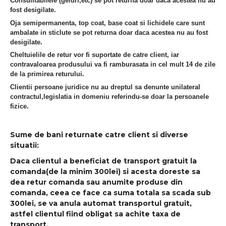
Consumabilele (geluri,etc) se pot returna doar daca acestea nu au
fost desigilate.
Oja semipermanenta, top coat, base coat si lichidele care sunt
ambalate in sticlute
se pot returna doar daca acestea nu au fost
desigilate.
Cheltuielile de retur vor fi suportate de catre client, iar
contravaloarea produsului va fi ramburasata in cel mult 14 de zile
de la primirea returului.
Clientii persoane juridice nu au dreptul sa denunte unilateral
contractul,legislatia in domeniu referindu-se doar la persoanele
fizice.
Sume de bani returnate catre client si diverse
situatii:
Daca clientul a beneficiat de transport gratuit la
comanda(de la minim 300lei) si acesta doreste sa
dea retur comanda sau anumite produse din
comanda, ceea ce face ca suma totala sa scada sub
300lei, se va anula automat transportul gratuit,
astfel clientul fiind obligat sa achite taxa de
transport.