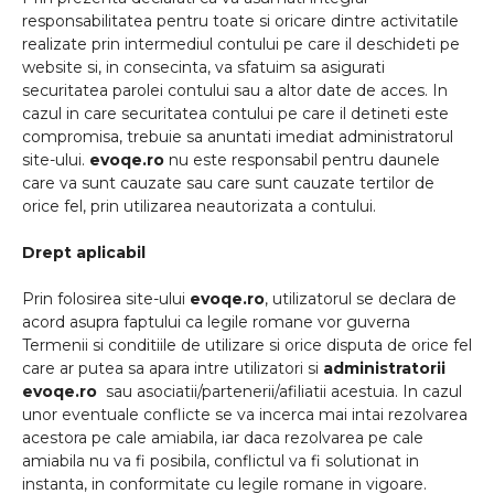
responsabilitatea pentru toate si oricare dintre activitatile
realizate prin intermediul contului pe care il deschideti pe
website si, in consecinta, va sfatuim sa asigurati
securitatea parolei contului sau a altor date de acces. In
cazul in care securitatea contului pe care il detineti este
compromisa, trebuie sa anuntati imediat administratorul
site-ului.
evoqe.ro
nu este responsabil pentru daunele
care va sunt cauzate sau care sunt cauzate tertilor de
orice fel, prin utilizarea neautorizata a contului.
Drept aplicabil
Prin folosirea site-ului
evoqe.ro
, utilizatorul se declara de
acord asupra faptului ca legile romane vor guverna
Termenii si conditiile de utilizare si orice disputa de orice fel
care ar putea sa apara intre utilizatori si
administratorii
evoqe.ro
sau asociatii/partenerii/afiliatii acestuia. In cazul
unor eventuale conflicte se va incerca mai intai rezolvarea
acestora pe cale amiabila, iar daca rezolvarea pe cale
amiabila nu va fi posibila, conflictul va fi solutionat in
instanta, in conformitate cu legile romane in vigoare.