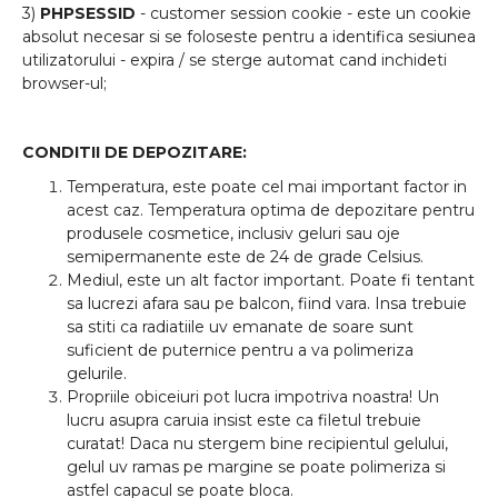
3)
PHPSESSID
- customer session cookie - este un cookie
absolut necesar si se foloseste pentru a identifica sesiunea
utilizatorului - expira / se sterge automat cand inchideti
browser-ul;
CONDITII DE DEPOZITARE:
Temperatura, este poate cel mai important factor in
acest caz. Temperatura optima de depozitare pentru
produsele cosmetice, inclusiv geluri sau oje
semipermanente este de 24 de grade Celsius.
Mediul, este un alt factor important. Poate fi tentant
sa lucrezi afara sau pe balcon, fiind vara. Insa trebuie
sa stiti ca radiatiile uv emanate de soare sunt
suficient de puternice pentru a va polimeriza
gelurile.
Propriile obiceiuri pot lucra impotriva noastra! Un
lucru asupra caruia insist este ca filetul trebuie
curatat! Daca nu stergem bine recipientul gelului,
gelul uv ramas pe margine se poate polimeriza si
astfel capacul se poate bloca.