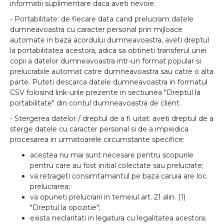
informatii suplimentare daca aveti nevoie.
-
Portabilitate:
de fiecare data cand prelucram datele
dumneavoastra cu caracter personal prin mijloace
automate in baza acordului dumneavoastra, aveti dreptul
la portabilitatea acestora, adica sa obtineti transferul unei
copii a datelor dumneavoastra intr-un format popular si
prelucrabile automat catre dumneavoastra sau catre o alta
parte. Puteti descarca datele dumneavoastra in formatul
CSV folosind link-urile prezente in sectiunea "Dreptul la
portabilitate" din contul dumneavoastra de client.
- Stergerea datelor / dreptul de a fi uitat:
aveti dreptul de a
sterge datele cu caracter personal si de a impiedica
procesarea in urmatoarele circumstante specifice:
acestea nu mai sunt necesare pentru scopurile
pentru care au fost initial colectate sau prelucrate;
va retrageti consimtamantul pe baza caruia are loc
prelucrarea;
va opuneti prelucrarii in temeiul art. 21 alin. (1)
"Dreptul la opozitie";
exista neclaritati in legatura cu legalitatea acestora;