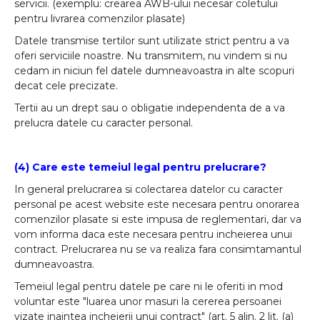
servicii. (exemplu: crearea AWB-ului necesar coletului
pentru livrarea comenzilor plasate)
Datele transmise tertilor sunt utilizate strict pentru a va
oferi serviciile noastre. Nu transmitem, nu vindem si nu
cedam in niciun fel datele dumneavoastra in alte scopuri
decat cele precizate.
Tertii au un drept sau o obligatie independenta de a va
prelucra datele cu caracter personal.
(4) Care este temeiul legal pentru prelucrare?
In general prelucrarea si colectarea datelor cu caracter
personal pe acest website este necesara pentru onorarea
comenzilor plasate si este impusa de reglementari, dar va
vom informa daca este necesara pentru incheierea unui
contract. Prelucrarea nu se va realiza fara consimtamantul
dumneavoastra.
Temeiul legal pentru datele pe care ni le oferiti in mod
voluntar este "luarea unor masuri la cererea persoanei
vizate inaintea incheierii unui contract" (art. 5 alin. 2 lit. (a)