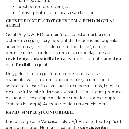
dumneavoastră.
Ideal pentru profesioniști.
Potrivit pentru lucrul acasa sau la salon.
CE ESTE POLYGEL? TOT CE ESTE MAI BUN DIN GEL ȘI
ACRYL!
Gelul Poly UV/LED combină tot ce este mai bun din
sistemul cu gel și acryl. Specialiștii din domeniul unghiilor
au venit cu așa-zisa ”calea de mijloc dulce”, care le
permite utilizatoarelor să creeze un modelaj care are
rezistența
și
durabilitatea
acrylului și, cu toate
acestea
,
este
flexibil
ca gelul.
Polygelul este un gel foarte consistent, care se
manipulează cu ajutorul unei pensule și a unui liquid
special, la fel ca și în cazul lucrului cu acrylul. Însă, la fel ca
gelul, se întărește în lampa UV sau LED și ulterior produce
exsudație (lichidul lipicios de pe suprafața unghiei după
întărirea în lampă). Acesta trebuie șters cu cleaner.
RAPID, SIMPLU ȘI CONFORTABIL
Lucrul cu gelurile Venalisa Poly UV/LED este foarte plăcut
pentru utilizator. Nu numai că, grație
consistenței