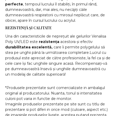
perfecte
, tempoul lucrului îl stabiliți, în primul rând,
dumneavoastră, dar, mai ales, nu necăjiți căile
dumneavoastră respiratorii cu mirosul neplăcut care, de
obicei, apare în cursul lucrului cu acrylul.
REZISTENȚĂ ȘI CALITATE
Una din caracteristicile de neprețuit ale gelurilor Venalisa
Poly UV/LED este
rezistența
acestora și efectiv
durabilitatea excelentă,
care îi permite polygelului să
stea pe unghii până la următoarea completare.Lucrul cu
produsul este apreciat de către profesioniste, la fel ca și de
cele care își fac unghiile singure acasă. Recompensați-vă
pe dumneavoastră însevă și unghiile dumneavoastră cu
un modelaj de calitate superioară!
*Produsele prezentate sunt comercializate in ambalajul
original al producatorului. Nuanta, tonul si intensitatea
culorii pot varia in functie de monitor.
Imaginile produselor prezentate pe site sunt cu titlu de
prezentare si pot diferi in orice mod (culoare, aspect etc.)
de imaginile produselor livrate, acestea putand prezenta