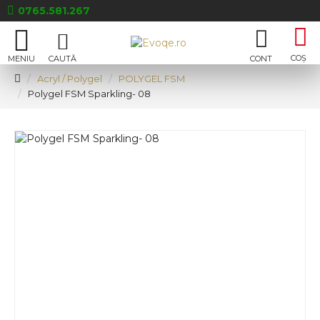
0765.581.267
Acryl / Polygel
POLYGEL FSM
Polygel FSM Sparkling- 08