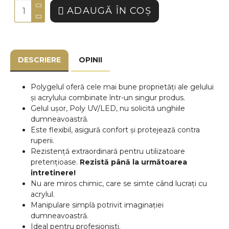
ADAUGĂ ÎN COŞ
DESCRIERE
OPINII
Polygelul oferă cele mai bune proprietăți ale gelului
și acrylului combinate într-un singur produs.
Gelul ușor, Poly UV/LED, nu solicită unghiile
dumneavoastră.
Este flexibil, asigură confort și protejează contra
ruperii.
Rezistență extraordinară pentru utilizatoare
pretențioase.
Rezistă până la următoarea
intretinere!
Nu are miros chimic, care se simte când lucrați cu
acrylul.
Manipulare simplă potrivit imaginației
dumneavoastră.
Ideal pentru profesioniști.