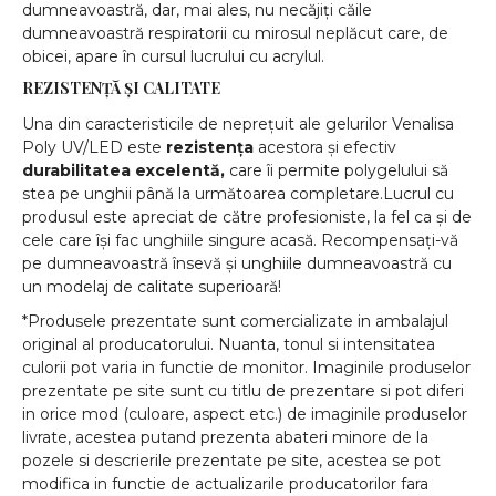
dumneavoastră, dar, mai ales, nu necăjiți căile
dumneavoastră respiratorii cu mirosul neplăcut care, de
obicei, apare în cursul lucrului cu acrylul.
REZISTENȚĂ ȘI CALITATE
Una din caracteristicile de neprețuit ale gelurilor Venalisa
Poly UV/LED este
rezistența
acestora și efectiv
durabilitatea excelentă,
care îi permite polygelului să
stea pe unghii până la următoarea completare.Lucrul cu
produsul este apreciat de către profesioniste, la fel ca și de
cele care își fac unghiile singure acasă. Recompensați-vă
pe dumneavoastră însevă și unghiile dumneavoastră cu
un modelaj de calitate superioară!
*Produsele prezentate sunt comercializate in ambalajul
original al producatorului. Nuanta, tonul si intensitatea
culorii pot varia in functie de monitor. Imaginile produselor
prezentate pe site sunt cu titlu de prezentare si pot diferi
in orice mod (culoare, aspect etc.) de imaginile produselor
livrate, acestea putand prezenta abateri minore de la
pozele si descrierile prezentate pe site, acestea se pot
modifica in functie de actualizarile producatorilor fara