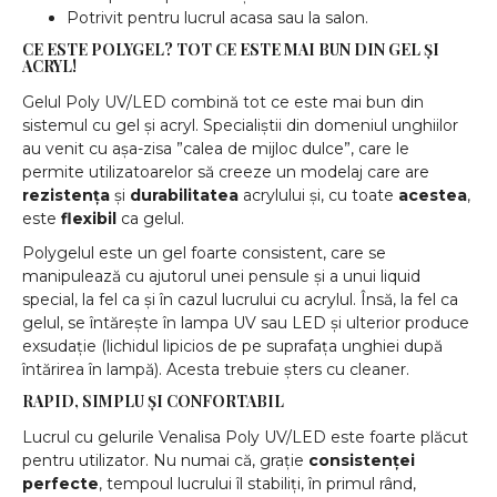
Potrivit pentru lucrul acasa sau la salon.
CE ESTE POLYGEL? TOT CE ESTE MAI BUN DIN GEL ȘI
ACRYL!
Gelul Poly UV/LED combină tot ce este mai bun din
sistemul cu gel și acryl. Specialiștii din domeniul unghiilor
au venit cu așa-zisa ”calea de mijloc dulce”, care le
permite utilizatoarelor să creeze un modelaj care are
rezistența
și
durabilitatea
acrylului și, cu toate
acestea
,
este
flexibil
ca gelul.
Polygelul este un gel foarte consistent, care se
manipulează cu ajutorul unei pensule și a unui liquid
special, la fel ca și în cazul lucrului cu acrylul. Însă, la fel ca
gelul, se întărește în lampa UV sau LED și ulterior produce
exsudație (lichidul lipicios de pe suprafața unghiei după
întărirea în lampă). Acesta trebuie șters cu cleaner.
RAPID, SIMPLU ȘI CONFORTABIL
Lucrul cu gelurile Venalisa Poly UV/LED este foarte plăcut
pentru utilizator. Nu numai că, grație
consistenței
perfecte
, tempoul lucrului îl stabiliți, în primul rând,