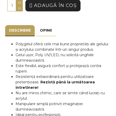
ADAUGĂ ÎN COŞ
DESCRIERE
OPINII
Polygelul oferă cele mai bune proprietăți ale gelului
și acrylului combinate într-un singur produs.
Gelul ușor, Poly UV/LED, nu solicită unghiile
dumneavoastră.
Este flexibil, asigură confort și protejează contra
ruperii.
Rezistență extraordinară pentru utilizatoare
pretențioase.
Rezistă până la următoarea
intretinere!
Nu are miros chimic, care se simte când lucrați cu
acrylul.
Manipulare simplă potrivit imaginației
dumneavoastră.
Ideal pentru profesioniști.