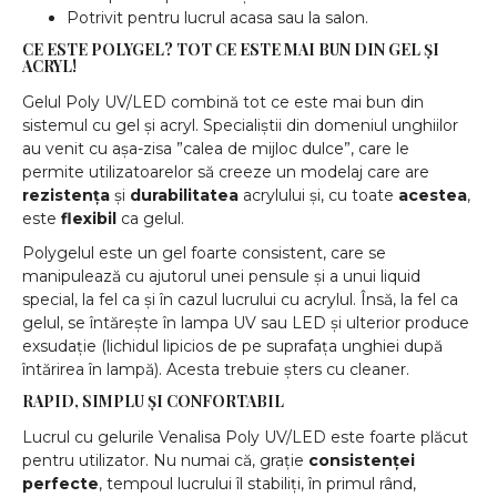
Potrivit pentru lucrul acasa sau la salon.
CE ESTE POLYGEL? TOT CE ESTE MAI BUN DIN GEL ȘI
ACRYL!
Gelul Poly UV/LED combină tot ce este mai bun din
sistemul cu gel și acryl. Specialiștii din domeniul unghiilor
au venit cu așa-zisa ”calea de mijloc dulce”, care le
permite utilizatoarelor să creeze un modelaj care are
rezistența
și
durabilitatea
acrylului și, cu toate
acestea
,
este
flexibil
ca gelul.
Polygelul este un gel foarte consistent, care se
manipulează cu ajutorul unei pensule și a unui liquid
special, la fel ca și în cazul lucrului cu acrylul. Însă, la fel ca
gelul, se întărește în lampa UV sau LED și ulterior produce
exsudație (lichidul lipicios de pe suprafața unghiei după
întărirea în lampă). Acesta trebuie șters cu cleaner.
RAPID, SIMPLU ȘI CONFORTABIL
Lucrul cu gelurile Venalisa Poly UV/LED este foarte plăcut
pentru utilizator. Nu numai că, grație
consistenței
perfecte
, tempoul lucrului îl stabiliți, în primul rând,