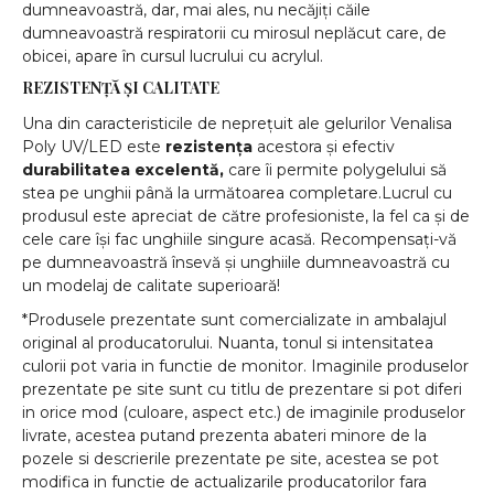
dumneavoastră, dar, mai ales, nu necăjiți căile
dumneavoastră respiratorii cu mirosul neplăcut care, de
obicei, apare în cursul lucrului cu acrylul.
REZISTENȚĂ ȘI CALITATE
Una din caracteristicile de neprețuit ale gelurilor Venalisa
Poly UV/LED este
rezistența
acestora și efectiv
durabilitatea excelentă,
care îi permite polygelului să
stea pe unghii până la următoarea completare.Lucrul cu
produsul este apreciat de către profesioniste, la fel ca și de
cele care își fac unghiile singure acasă. Recompensați-vă
pe dumneavoastră însevă și unghiile dumneavoastră cu
un modelaj de calitate superioară!
*Produsele prezentate sunt comercializate in ambalajul
original al producatorului. Nuanta, tonul si intensitatea
culorii pot varia in functie de monitor. Imaginile produselor
prezentate pe site sunt cu titlu de prezentare si pot diferi
in orice mod (culoare, aspect etc.) de imaginile produselor
livrate, acestea putand prezenta abateri minore de la
pozele si descrierile prezentate pe site, acestea se pot
modifica in functie de actualizarile producatorilor fara