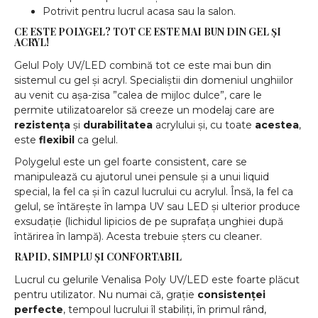
Potrivit pentru lucrul acasa sau la salon.
CE ESTE POLYGEL? TOT CE ESTE MAI BUN DIN GEL ȘI
ACRYL!
Gelul Poly UV/LED combină tot ce este mai bun din
sistemul cu gel și acryl. Specialiștii din domeniul unghiilor
au venit cu așa-zisa ”calea de mijloc dulce”, care le
permite utilizatoarelor să creeze un modelaj care are
rezistența
și
durabilitatea
acrylului și, cu toate
acestea
,
este
flexibil
ca gelul.
Polygelul este un gel foarte consistent, care se
manipulează cu ajutorul unei pensule și a unui liquid
special, la fel ca și în cazul lucrului cu acrylul. Însă, la fel ca
gelul, se întărește în lampa UV sau LED și ulterior produce
exsudație (lichidul lipicios de pe suprafața unghiei după
întărirea în lampă). Acesta trebuie șters cu cleaner.
RAPID, SIMPLU ȘI CONFORTABIL
Lucrul cu gelurile Venalisa Poly UV/LED este foarte plăcut
pentru utilizator. Nu numai că, grație
consistenței
perfecte
, tempoul lucrului îl stabiliți, în primul rând,