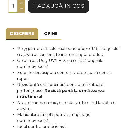
ADAUGĂ ÎN COŞ
DESCRIERE
OPINII
Polygelul oferă cele mai bune proprietăți ale gelului
și acrylului combinate într-un singur produs.
Gelul ușor, Poly UV/LED, nu solicită unghiile
dumneavoastră.
Este flexibil, asigură confort și protejează contra
ruperii.
Rezistență extraordinară pentru utilizatoare
pretențioase.
Rezistă până la următoarea
intretinere!
Nu are miros chimic, care se simte când lucrați cu
acrylul.
Manipulare simplă potrivit imaginației
dumneavoastră.
Ideal pentru profesioniști.