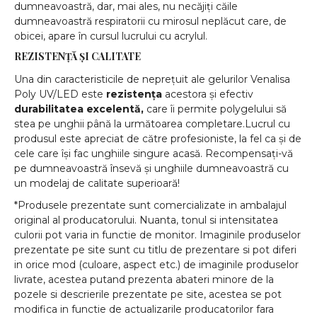
dumneavoastră, dar, mai ales, nu necăjiți căile
dumneavoastră respiratorii cu mirosul neplăcut care, de
obicei, apare în cursul lucrului cu acrylul.
REZISTENȚĂ ȘI CALITATE
Una din caracteristicile de neprețuit ale gelurilor Venalisa
Poly UV/LED este
rezistența
acestora și efectiv
durabilitatea excelentă,
care îi permite polygelului să
stea pe unghii până la următoarea completare.Lucrul cu
produsul este apreciat de către profesioniste, la fel ca și de
cele care își fac unghiile singure acasă. Recompensați-vă
pe dumneavoastră însevă și unghiile dumneavoastră cu
un modelaj de calitate superioară!
*Produsele prezentate sunt comercializate in ambalajul
original al producatorului. Nuanta, tonul si intensitatea
culorii pot varia in functie de monitor. Imaginile produselor
prezentate pe site sunt cu titlu de prezentare si pot diferi
in orice mod (culoare, aspect etc.) de imaginile produselor
livrate, acestea putand prezenta abateri minore de la
pozele si descrierile prezentate pe site, acestea se pot
modifica in functie de actualizarile producatorilor fara