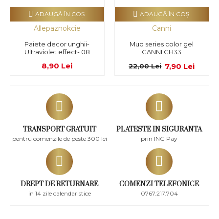
ADAUGĂ ÎN COŞ
ADAUGĂ ÎN COŞ
Allepaznokcie
Canni
Paiete decor unghii-
Mud series color gel
Ultraviolet effect- 08
CANNI CH33
8,90 Lei
7,90 Lei
22,00 Lei
TRANSPORT GRATUIT
PLATESTE IN SIGURANTA
pentru comenzile de peste 300 lei
prin ING Pay
DREPT DE RETURNARE
COMENZI TELEFONICE
in 14 zile calendaristice
0767.217.704