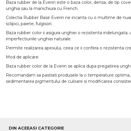
Baza rubber de la Everin este o baza color, densa, de tip cover,
unghia sau la manichiura cu French.
Colectia Rubber Base
Everin
ne incanta cu o multime de nuante
sclipici, paiete, fulgisori.
Baza rubber color ii asigura unghiei o rezistenta indelungata, u
imperfectiunile unghiei naturale.
Permite realizarea apexului, ceea ce ii confera o rezistenta cr
Mod de aplicare:
Baza rubber color de la
Everin
se aplica dupa pregatirea unghiei
Recomandam sa pastrati produsele la o temperature optima, nic
sedimentarea pigmentului de culoare si modificarea consisten
DIN ACEEASI CATEGORIE