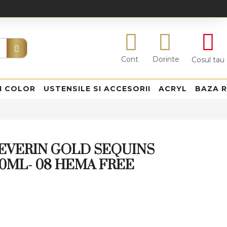
Cont
Dorinte
Cosul tau
I COLOR
USTENSILE SI ACCESORII
ACRYL
BAZA 
EVERIN GOLD SEQUINS
0ML- 08 HEMA FREE