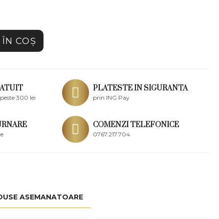
ÎN COŞ
ATUIT
PLATESTE IN SIGURANTA
peste 300 lei
prin ING Pay
URNARE
COMENZI TELEFONICE
ce
0767.217.704
DUSE ASEMANATOARE