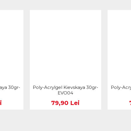
aya 30gr-
Poly-Acrylgel Kievskaya 30gr-
Poly-Acr
EVO04
i
79,90 Lei