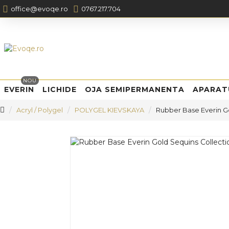
office@evoqe.ro
0767.217.704
NOU
EVERIN
LICHIDE
OJA SEMIPERMANENTA
APARAT
Acryl / Polygel
POLYGEL KIEVSKAYA
Rubber Base Everin G