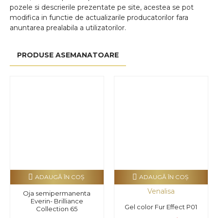
pozele si descrierile prezentate pe site, acestea se pot
modifica in functie de actualizarile producatorilor fara
anuntarea prealabila a utilizatorilor.
PRODUSE ASEMANATOARE
ADAUGĂ ÎN COŞ
ADAUGĂ ÎN COŞ
Venalisa
Oja semipermanenta
Everin- Brilliance
Gel color Fur Effect P01
Collection 65