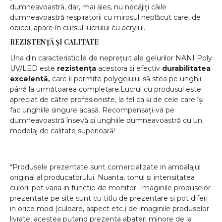
dumneavoastră, dar, mai ales, nu necăjiți căile
dumneavoastră respiratorii cu mirosul neplăcut care, de
obicei, apare în cursul lucrului cu acrylul.
REZISTENȚĂ ȘI CALITATE
Una din caracteristicile de neprețuit ale gelurilor NANI Poly
UV/LED este
rezistența
acestora și efectiv
durabilitatea
excelentă,
care îi permite polygelului să stea pe unghii
până la următoarea completare.Lucrul cu produsul este
apreciat de către profesioniste, la fel ca și de cele care își
fac unghiile singure acasă. Recompensați-vă pe
dumneavoastră însevă și unghiile dumneavoastră cu un
modelaj de calitate superioară!
*Produsele prezentate sunt comercializate in ambalajul
original al producatorului. Nuanta, tonul si intensitatea
culorii pot varia in functie de monitor. Imaginile produselor
prezentate pe site sunt cu titlu de prezentare si pot diferi
in orice mod (culoare, aspect etc.) de imaginile produselor
livrate, acestea putand prezenta abateri minore de la