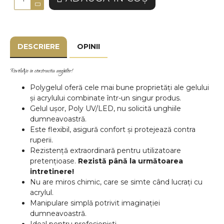
DESCRIERE
OPINII
Revoluție în constructia unghiilor!
Polygelul oferă cele mai bune proprietăți ale gelului
și acrylului combinate într-un singur produs.
Gelul ușor, Poly UV/LED, nu solicită unghiile
dumneavoastră.
Este flexibil, asigură confort și protejează contra
ruperii.
Rezistență extraordinară pentru utilizatoare
pretențioase.
Rezistă până la următoarea
intretinere!
Nu are miros chimic, care se simte când lucrați cu
acrylul.
Manipulare simplă potrivit imaginației
dumneavoastră.
Ideal pentru profesioniști.