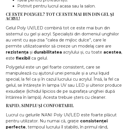
Potrivit pentru lucrul acasa sau la salon.
CE ESTE POLYGEL? TOT CE ESTE MAI BUN DIN GEL ȘI
ACRYL!
Gelul Poly UV/LED combină tot ce este mai bun din
sistemul cu gel și acryl. Specialiștii din domeniul unghiilor
au venit cu așa-zisa ”calea de mijloc dulce”, care le
permite utilizatoarelor să creeze un modelaj care are
rezistența
și
durabilitatea
acrylului și, cu toate
acestea
,
este
flexibil
ca gelul.
Polygelul este un gel foarte consistent, care se
manipulează cu ajutorul unei pensule și a unui liquid
special, la fel ca și în cazul lucrului cu acrylul. Însă, la fel ca
gelul, se întărește în lampa UV sau LED și ulterior produce
exsudație (lichidul lipicios de pe suprafața unghiei după
întărirea în lampă). Acesta trebuie șters cu cleaner.
RAPID, SIMPLU ȘI CONFORTABIL
Lucrul cu gelurile NANI Poly UV/LED este foarte plăcut
pentru utilizator. Nu numai că, grație
consistenței
perfecte
, tempoul lucrului îl stabiliți, în primul rând,