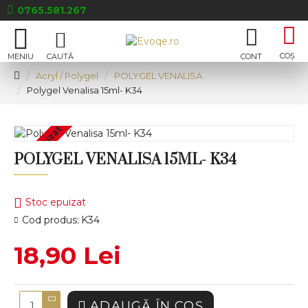
0765.581.267
Acryl / Polygel
POLYGEL VENALISA
Polygel Venalisa 15ml- K34
Stoc epuizat
POLYGEL VENALISA 15ML- K34
Stoc epuizat
Cod produs:
K34
18,90 Lei
ADAUGĂ ÎN COŞ