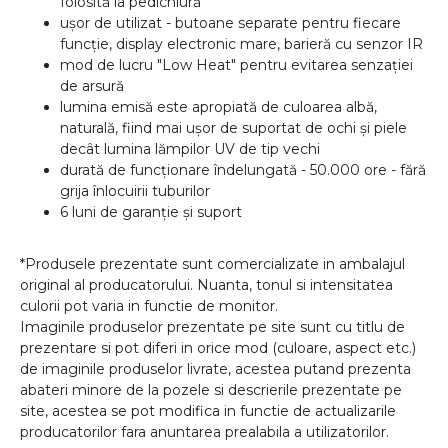
folosită la pedichiură
ușor de utilizat - butoane separate pentru fiecare
funcție, display electronic mare, barieră cu senzor IR
mod de lucru "Low Heat" pentru evitarea senzației
de arsură
lumina emisă este apropiată de culoarea albă,
naturală, fiind mai ușor de suportat de ochi și piele
decât lumina lămpilor UV de tip vechi
durată de funcționare îndelungată - 50.000 ore - fără
grija înlocuirii tuburilor
6 luni de garanție și suport
*Produsele prezentate sunt comercializate in ambalajul
original al producatorului. Nuanta, tonul si intensitatea
culorii pot varia in functie de monitor.
Imaginile produselor prezentate pe site sunt cu titlu de
prezentare si pot diferi in orice mod (culoare, aspect etc.)
de imaginile produselor livrate, acestea putand prezenta
abateri minore de la pozele si descrierile prezentate pe
site, acestea se pot modifica in functie de actualizarile
producatorilor fara anuntarea prealabila a utilizatorilor.