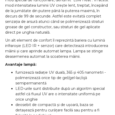
mod special de funcționare, denumit "Low Heat". În acest
mod intensitatea luminii UV crește lent, treptat, începând
de la jumătate din putere până la puterea maximă, în
decurs de 99 de secunde. Astfel este evitată complet
senzația de arsură atunci când se polimerizează straturi
groase de gel constructor, sau straturi de gel aplicate
direct pe unghia naturală.
Un alt element de confort îl reprezintă bariera cu lumină
infraroșie (LED IR + senzor) care detectează introducerea
mâinii și care aprinde automat lampa. Lampa se stinge
deasemenea automat la scoaterea mâinii.
Avantaje lampă:
furnizează radiație UV duală, 365 și 405 nanometri -
polimerizează orice tip de gel/gel-lac/ojă
semipermanentă
LED-urile sunt distribuite după un algoritm special
astfel că fluxul UV are o intensitate uniformă pe
orice unghie
deosebit de compactă și de ușoară, baza se
detașează pentru curățare facilă sau pentru a fi