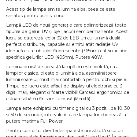
Acest tip de lampa emite lumina alba, ceea ce este
sanatos pentru ochi si corp.
Lampă LED de nouă generație care polimerizează toate
tipurile de geluri UV și oje (lacuri) semipermanente. Acest
lucru se datoreză celor 32 de LED-uri cu lumină duală,
perfect distribuite, capabile să emită atât radiație UV
identică cu a tuburilor fluorescente (365nm) cât și radiație
specifică gelurilor LED (405nm). Putere 48W.
Lumina emisă de această lampă nu este violetă, ca a
lămpilor clasice, ci este o lumină albă, asemănătoare
luminii soarelui, mult mai confortabilă pentru ochi și piele.
Timpul de lucru este afișat de display-ul electronic cu 3
digiți mari, elegant și foarte vizibil! Carcasă ergonomică de
culoare albă cu finisare lucioasă (lăcuită).
Lampa este echipată cu timer digital cu 3 poziții, de 10, 30
și 60 de secunde, intervale în care lampa funcționează la
putere maximă Full Power.
Pentru confortul clientei lampa este prevăzută și cu un