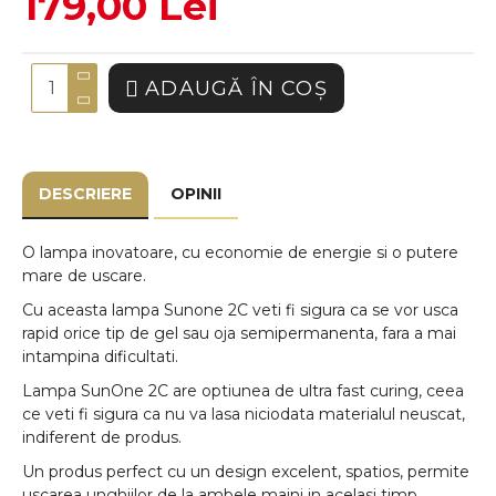
179,00 Lei
ADAUGĂ ÎN COŞ
DESCRIERE
OPINII
O lampa inovatoare, cu economie de energie si o putere
mare de uscare.
Cu aceasta lampa Sunone 2C veti fi sigura ca se vor usca
rapid orice tip de gel sau oja semipermanenta, fara a mai
intampina dificultati.
Lampa SunOne 2C are optiunea de ultra fast curing, ceea
ce veti fi sigura ca nu va lasa niciodata materialul neuscat,
indiferent de produs.
Un produs perfect cu un design excelent, spatios, permite
uscarea unghiilor de la ambele maini in acelasi timp.