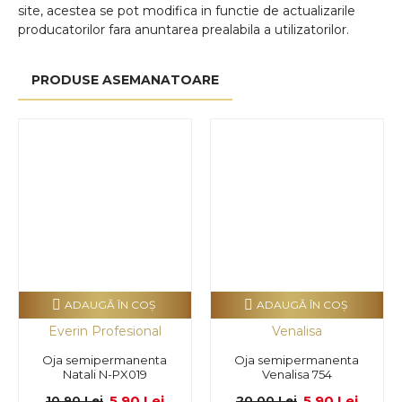
site, acestea se pot modifica in functie de actualizarile
producatorilor fara anuntarea prealabila a utilizatorilor.
PRODUSE ASEMANATOARE
ADAUGĂ ÎN COŞ
ADAUGĂ ÎN COŞ
Everin Profesional
Venalisa
Oja semipermanenta
Oja semipermanenta
Natali N-PX019
Venalisa 754
5,90 Lei
5,90 Lei
10,90 Lei
20,00 Lei