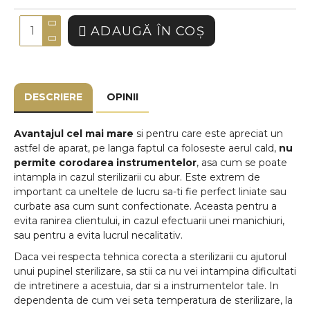
ADAUGĂ ÎN COŞ
DESCRIERE
OPINII
Avantajul cel mai mare
si pentru care este apreciat un
astfel de aparat, pe langa faptul ca foloseste aerul cald,
nu
permite corodarea instrumentelor
, asa cum se poate
intampla in cazul sterilizarii cu abur. Este extrem de
important ca uneltele de lucru sa-ti fie perfect liniate sau
curbate asa cum sunt confectionate. Aceasta pentru a
evita ranirea clientului, in cazul efectuarii unei manichiuri,
sau pentru a evita lucrul necalitativ.
Daca vei respecta tehnica corecta a sterilizarii cu ajutorul
unui pupinel sterilizare, sa stii ca nu vei intampina dificultati
de intretinere a acestuia, dar si a instrumentelor tale. In
dependenta de cum vei seta temperatura de sterilizare, la