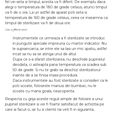
fel vei seta si timpul, acesta va fi diferit. De exemplu daca
alegi o temperatura de 180 de grade celsius, atunci timpul
va fi de o ora. La un astfel de aparat poti seta si
temperatura de 160 de grade celsius, ceea ce inseamna ca
timpul de sterilizare va fi de doua ore.
Cum sa folosesti corect
Instrumentele ce urmeaza a fi sterilizate se introduc
in pungute speciale impreuna cu martor indicator. Nu
le supraincarca, iar intre ele sa lasi un mic spatiu, astfel
incat sa nu sa se atinga unul de altul.
Dupa ce s-a sfarsit sterilizarea, nu deschide pupinelul
deodata, ci asteapta pana temperatura va scadea sub
50 de grade. Si nu te grabi sa deschizi sterilizatorul
inainte de a se finisa insasi procedura.
Daca instrumentele au fost sterilizate si consideri ca le
poti scoate, foloseste manusi din bumbac, nu le
scoate cu mana goala, neacoperita.
Respecta cu grija aceste reguli simple de folosire a unui
pupinel sterilizare si vei fi foarte satisfacut de achizitia pe
care ai facut-o, iar tu si clientii tai veti fi in siguranta,