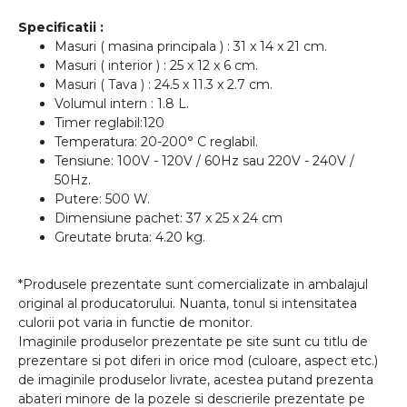
Specificatii :
Masuri ( masina principala ) : 31 x 14 x 21 cm.
Masuri ( interior ) : 25 x 12 x 6 cm.
Masuri ( Tava ) : 24.5 x 11.3 x 2.7 cm.
Volumul intern : 1.8 L.
Timer reglabil:120
Temperatura: 20-200° C reglabil.
Tensiune: 100V - 120V / 60Hz sau 220V - 240V /
50Hz.
Putere: 500 W.
Dimensiune pachet: 37 x 25 x 24 cm
Greutate bruta: 4.20 kg.
*Produsele prezentate sunt comercializate in ambalajul
original al producatorului. Nuanta, tonul si intensitatea
culorii pot varia in functie de monitor.
Imaginile produselor prezentate pe site sunt cu titlu de
prezentare si pot diferi in orice mod (culoare, aspect etc.)
de imaginile produselor livrate, acestea putand prezenta
abateri minore de la pozele si descrierile prezentate pe