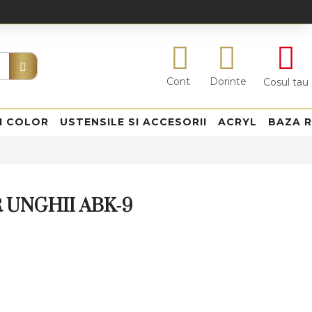
Cont
Dorinte
Cosul tau
I COLOR
USTENSILE SI ACCESORII
ACRYL
BAZA 
 UNGHII ABK-9