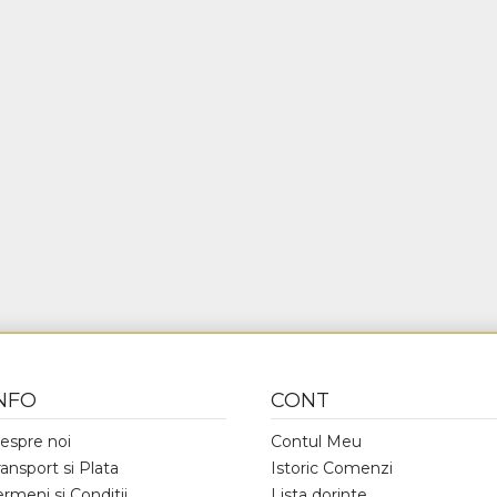
NFO
CONT
espre noi
Contul Meu
ransport si Plata
Istoric Comenzi
ermeni si Conditii
Lista dorinte