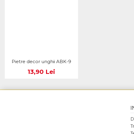
Pietre decor unghii ABK-9
13,90 Lei
I
D
T
T