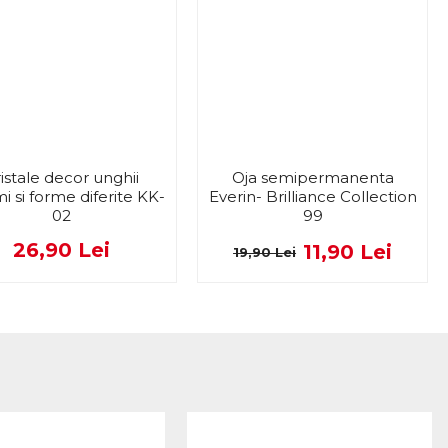
istale decor unghii
Oja semipermanenta
i si forme diferite KK-
Everin- Brilliance Collection
02
99
26,90 Lei
11,90 Lei
19,90 Lei