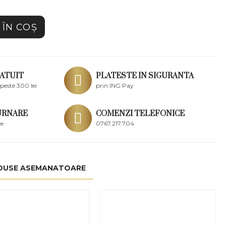
ÎN COŞ
ATUIT
PLATESTE IN SIGURANTA
peste 300 lei
prin ING Pay
URNARE
COMENZI TELEFONICE
ce
0767.217.704
DUSE ASEMANATOARE