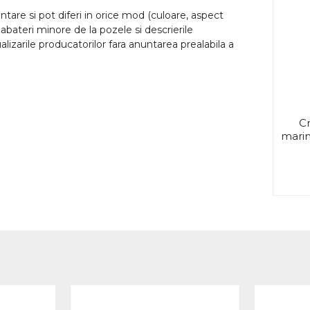
tare si pot diferi in orice mod (culoare, aspect
abateri minore de la pozele si descrierile
lizarile producatorilor fara anuntarea prealabila a
Cr
marim