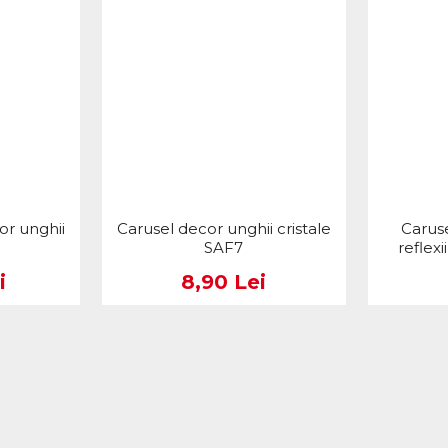
cor unghii
Carusel decor unghii cristale
Caruse
SAF7
reflex
i
8,90 Lei