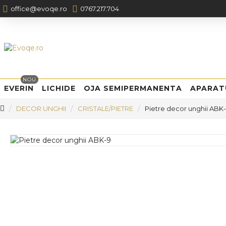
office@evoqe.ro
0767.217.704
NOU
EVERIN
LICHIDE
OJA SEMIPERMANENTA
APARAT
DECOR UNGHII
CRISTALE/PIETRE
Pietre decor unghii ABK