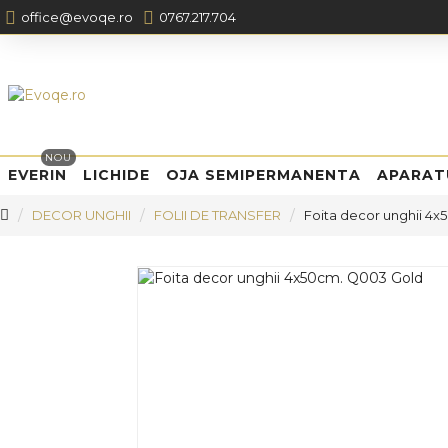
office@evoqe.ro
0767.217.704
NOU
EVERIN
LICHIDE
OJA SEMIPERMANENTA
APARAT
DECOR UNGHII
FOLII DE TRANSFER
Foita decor unghii 4