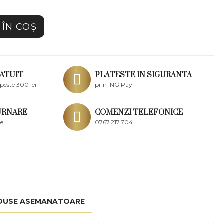
ÎN COŞ
ATUIT
PLATESTE IN SIGURANTA
peste 300 lei
prin ING Pay
URNARE
COMENZI TELEFONICE
ce
0767.217.704
DUSE ASEMANATOARE