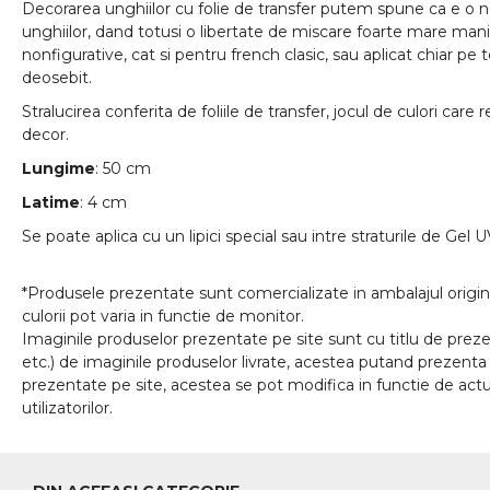
Decorarea unghiilor cu folie de transfer putem spune ca e o no
unghiilor, dand totusi o libertate de miscare foarte mare man
nonfigurative, cat si pentru french clasic, sau aplicat chiar pe t
deosebit.
Stralucirea conferita de foliile de transfer, jocul de culori care
decor.
Lungime
: 50 cm
Latime
: 4 cm
Se poate aplica cu un lipici special sau intre straturile de Gel U
*Produsele prezentate sunt comercializate in ambalajul origina
culorii pot varia in functie de monitor.
Imaginile produselor prezentate pe site sunt cu titlu de prezen
etc.) de imaginile produselor livrate, acestea putand prezenta 
prezentate pe site, acestea se pot modifica in functie de actua
utilizatorilor.