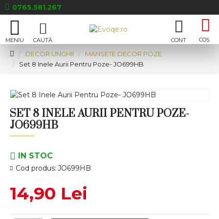
0765.581.267
DECOR UNGHII
MANSETE DECOR POZE
Set 8 Inele Aurii Pentru Poze- JO699HB
SET 8 INELE AURII PENTRU POZE-
JO699HB
IN STOC
Cod produs:
JO699HB
14,90 Lei