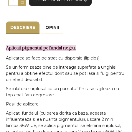
DESCRIERE
OPINII
Aplicati pigmentul pe fundal negru.
Aplicarea se face pe strat cu dispersie (lipicios).
Se uniformizeaza bine pe intreaga suprafata a unghiei
pentru a obtine efectul dorit sau se pot lasa si fulgi pentru
un efect deosebit.
Se inlatura surplusul cu un pamatuf fin si se sigileaza cu
top coat fara degresare.
Pasii de aplicare:
Aplicati fundalul (culoarea dorita ca baza, aceasta
influenteaza si ea nuanta pigmentului),
uscare 2 min
lampa 36W UV
, se aplica pigmentul, se elimina surplusul,
se aplica top fara degresare
-uscare 2 min lampa 36W UV
.