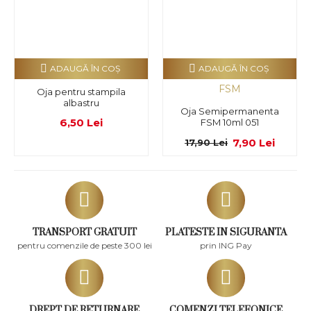
ADAUGĂ ÎN COŞ
ADAUGĂ ÎN COŞ
FSM
Oja pentru stampila
albastru
Oja Semipermanenta
6,50 Lei
FSM 10ml 051
7,90 Lei
17,90 Lei
TRANSPORT GRATUIT
PLATESTE IN SIGURANTA
pentru comenzile de peste 300 lei
prin ING Pay
DREPT DE RETURNARE
COMENZI TELEFONICE