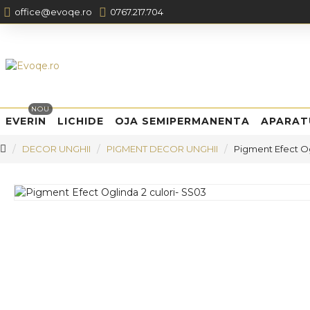
office@evoqe.ro
0767.217.704
NOU
EVERIN
LICHIDE
OJA SEMIPERMANENTA
APARAT
DECOR UNGHII
PIGMENT DECOR UNGHII
Pigment Efect Og