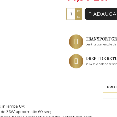
ADAUGĂ 
TRANSPORT GR
pentru comenzile de 
DREPT DE RET
in 14 zile calendaristi
PRO
ti in lampa UV;
V de 36W aproximativ 60 sec;