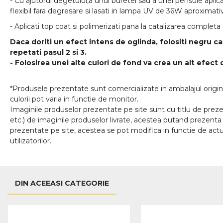
- Cu ajutorul degetului,a unui buretel sau a unei pensule aplica
flexibil fara degresare si lasati in lampa UV de 36W aproximati
- Aplicati top coat si polimerizati pana la catalizarea completa 
Daca doriti un efect intens de oglinda, folositi negru c
repetati pasul 2 si 3.
- Folosirea unei alte culori de fond va crea un alt efect 
*Produsele prezentate sunt comercializate in ambalajul origina
culorii pot varia in functie de monitor.
Imaginile produselor prezentate pe site sunt cu titlu de prezen
etc.) de imaginile produselor livrate, acestea putand prezenta 
prezentate pe site, acestea se pot modifica in functie de actua
utilizatorilor.
DIN ACEEASI CATEGORIE