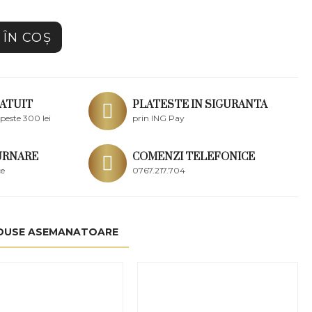
ÎN COŞ
ATUIT
PLATESTE IN SIGURANTA
peste 300 lei
prin ING Pay
URNARE
COMENZI TELEFONICE
ce
0767.217.704
DUSE ASEMANATOARE