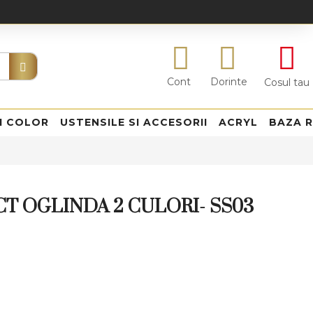
Cont
Dorinte
Cosul tau
I COLOR
USTENSILE SI ACCESORII
ACRYL
BAZA 
T OGLINDA 2 CULORI- SS03