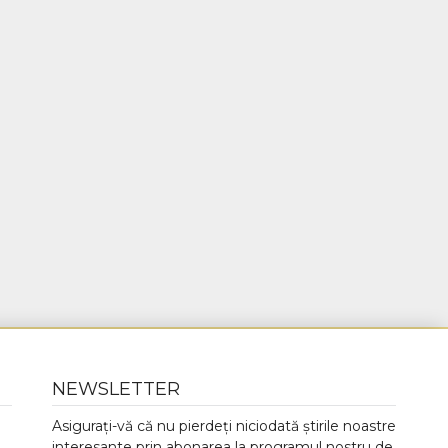
NEWSLETTER
Asigurați-vă că nu pierdeți niciodată știrile noastre
interesante prin abonarea la programul nostru de