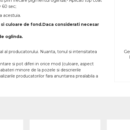
ti prin frecare pigmentul oglinda;- Aplicati top coat
v 60 sec;
a acestuia.
a si culoare de fond.Daca considerati necesar
de oglinda.
Ge
l al producatorului. Nuanta, tonul si intensitatea
tare si pot diferi in orice mod (culoare, aspect
abateri minore de la pozele si descrierile
lizarile producatorilor fara anuntarea prealabila a