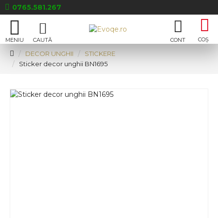
0765.581.267
DECOR UNGHII
STICKERE
Sticker decor unghii BN1695