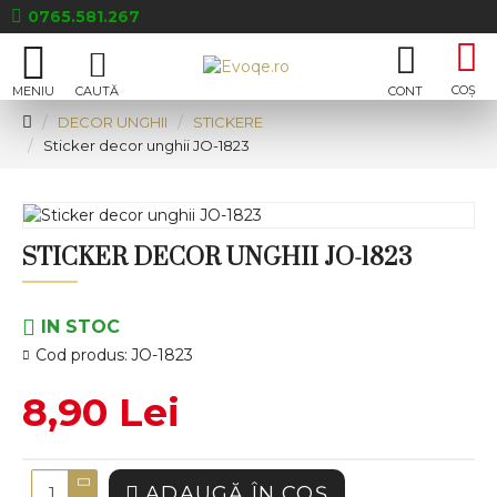
0765.581.267
DECOR UNGHII
STICKERE
Sticker decor unghii JO-1823
STICKER DECOR UNGHII JO-1823
IN STOC
Cod produs:
JO-1823
8,90 Lei
ADAUGĂ ÎN COŞ