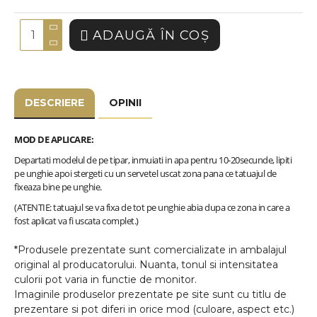
ADAUGĂ ÎN COŞ
DESCRIERE
OPINII
MOD DE APLICARE:
Departati modelul de pe tipar, inmuiati in apa pentru 10-20secunde, lipiti
pe unghie apoi stergeti cu un servetel uscat zona pana ce tatuajul de
fixeaza bine pe unghie.
(ATENTIE: tatuajul se va fixa de tot pe unghie abia dupa ce zona in care a
fost aplicat va fi uscata complet.)
*Produsele prezentate sunt comercializate in ambalajul
original al producatorului. Nuanta, tonul si intensitatea
culorii pot varia in functie de monitor.
Imaginile produselor prezentate pe site sunt cu titlu de
prezentare si pot diferi in orice mod (culoare, aspect etc.)