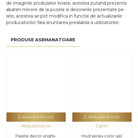
de imaginile produselor livrate, acestea putand prezenta
abateri minore de la pozele si descrierile prezentate pe
site, acestea se pot modifica in functie de actualizarile
producatorilor fara anuntarea prealabila a utilizatorilor.
PRODUSE ASEMANATOARE
ADAUGĂ ÎN COŞ
ADAUGĂ ÎN COŞ
Allepaznokcie
Canni
Paiete decor unghii-
Mud series color gel