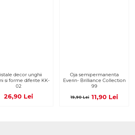
istale decor unghii
Oja semipermanenta
i si forme diferite KK-
Everin- Brilliance Collection
02
99
26,90 Lei
11,90 Lei
19,90 Lei