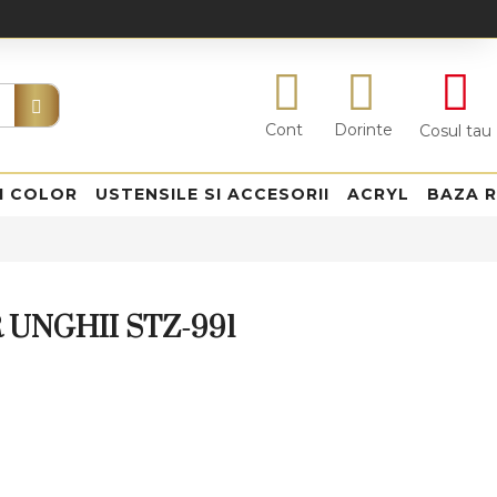
Cont
Dorinte
Cosul tau
I COLOR
USTENSILE SI ACCESORII
ACRYL
BAZA 
 UNGHII STZ-991