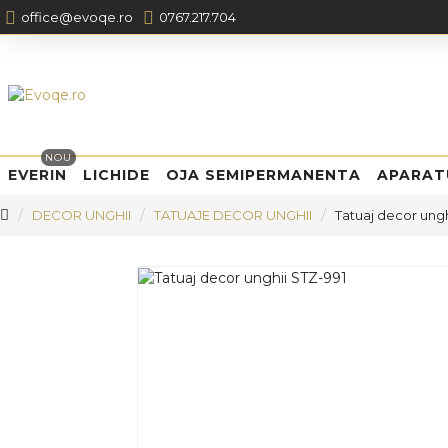
office@evoqe.ro
0767.217.704
NOU
EVERIN
LICHIDE
OJA SEMIPERMANENTA
APARAT
DECOR UNGHII
TATUAJE DECOR UNGHII
Tatuaj decor ungh