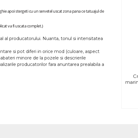
ghie apoi stergeti cu un servetel uscat zona pana ce tatuajul de
icat va fi uscata complet.)
l al producatorului. Nuanta, tonul si intensitatea
tare si pot diferi in orice mod (culoare, aspect
abateri minore de la pozele si descrierile
lizarile producatorilor fara anuntarea prealabila a
Cr
marim