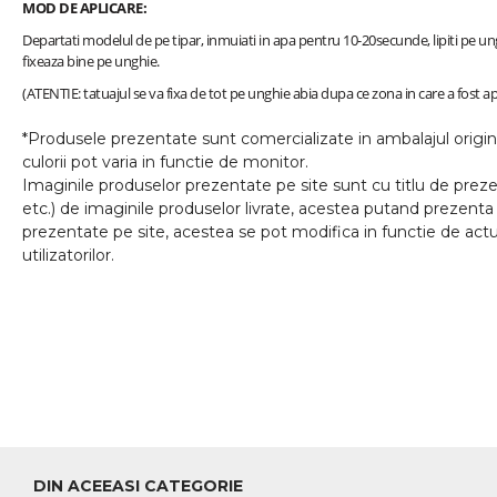
MOD DE APLICARE:
Departati modelul de pe tipar, inmuiati in apa pentru 10-20secunde, lipiti pe un
fixeaza bine pe unghie.
(ATENTIE: tatuajul se va fixa de tot pe unghie abia dupa ce zona in care a fost apl
*Produsele prezentate sunt comercializate in ambalajul origina
culorii pot varia in functie de monitor.
Imaginile produselor prezentate pe site sunt cu titlu de prezen
etc.) de imaginile produselor livrate, acestea putand prezenta 
prezentate pe site, acestea se pot modifica in functie de actua
utilizatorilor.
DIN ACEEASI CATEGORIE