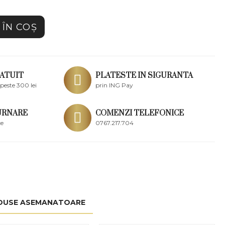
ÎN COŞ
ATUIT
PLATESTE IN SIGURANTA
peste 300 lei
prin ING Pay
URNARE
COMENZI TELEFONICE
ce
0767.217.704
DUSE ASEMANATOARE