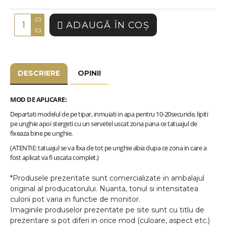
ADAUGĂ ÎN COŞ
DESCRIERE
OPINII
MOD DE APLICARE:
Departati modelul de pe tipar, inmuiati in apa pentru 10-20secunde, lipiti
pe unghie apoi stergeti cu un servetel uscat zona pana ce tatuajul de
fixeaza bine pe unghie.
(ATENTIE: tatuajul se va fixa de tot pe unghie abia dupa ce zona in care a
fost aplicat va fi uscata complet.)
*Produsele prezentate sunt comercializate in ambalajul
original al producatorului. Nuanta, tonul si intensitatea
culorii pot varia in functie de monitor.
Imaginile produselor prezentate pe site sunt cu titlu de
prezentare si pot diferi in orice mod (culoare, aspect etc.)