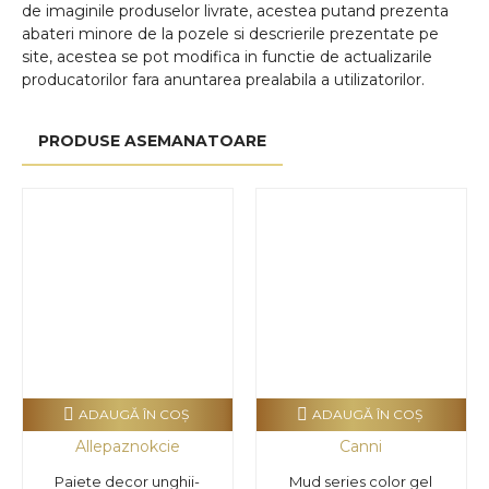
de imaginile produselor livrate, acestea putand prezenta
abateri minore de la pozele si descrierile prezentate pe
site, acestea se pot modifica in functie de actualizarile
producatorilor fara anuntarea prealabila a utilizatorilor.
PRODUSE ASEMANATOARE
ADAUGĂ ÎN COŞ
ADAUGĂ ÎN COŞ
Allepaznokcie
Canni
Paiete decor unghii-
Mud series color gel