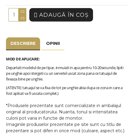
ADAUGĂ ÎN COŞ
DESCRIERE
OPINII
MOD DE APLICARE:
Departati modelul de pe tipar, inmuiati in apa pentru 10-20secunde, lipiti
pe unghie apoi stergeti cu un servetel uscat zona pana ce tatuajul de
fixeaza bine pe unghie.
(ATENTIE: tatuajul se va fixa de tot pe unghie abia dupa ce zona in care a
fost aplicat va fi uscata complet.)
*Produsele prezentate sunt comercializate in ambalajul
original al producatorului. Nuanta, tonul si intensitatea
culorii pot varia in functie de monitor.
Imaginile produselor prezentate pe site sunt cu titlu de
prezentare si pot diferi in orice mod (culoare, aspect etc.)