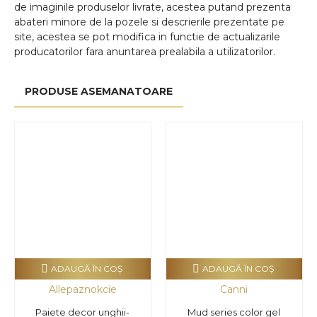
de imaginile produselor livrate, acestea putand prezenta
abateri minore de la pozele si descrierile prezentate pe
site, acestea se pot modifica in functie de actualizarile
producatorilor fara anuntarea prealabila a utilizatorilor.
PRODUSE ASEMANATOARE
ADAUGĂ ÎN COŞ
ADAUGĂ ÎN COŞ
Allepaznokcie
Canni
Paiete decor unghii-
Mud series color gel