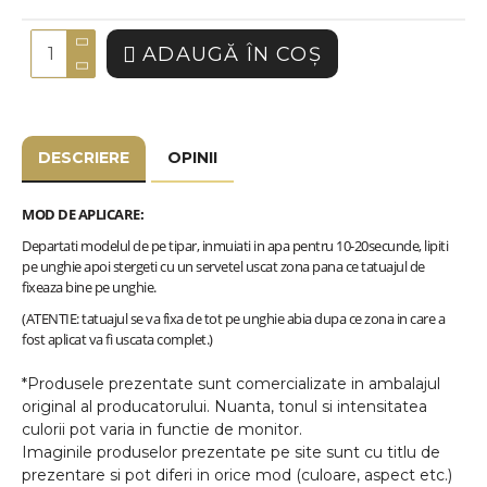
ADAUGĂ ÎN COŞ
DESCRIERE
OPINII
MOD DE APLICARE:
Departati modelul de pe tipar, inmuiati in apa pentru 10-20secunde, lipiti
pe unghie apoi stergeti cu un servetel uscat zona pana ce tatuajul de
fixeaza bine pe unghie.
(ATENTIE: tatuajul se va fixa de tot pe unghie abia dupa ce zona in care a
fost aplicat va fi uscata complet.)
*Produsele prezentate sunt comercializate in ambalajul
original al producatorului. Nuanta, tonul si intensitatea
culorii pot varia in functie de monitor.
Imaginile produselor prezentate pe site sunt cu titlu de
prezentare si pot diferi in orice mod (culoare, aspect etc.)