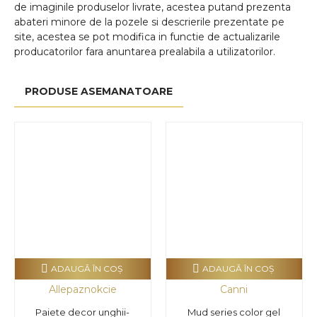
de imaginile produselor livrate, acestea putand prezenta
abateri minore de la pozele si descrierile prezentate pe
site, acestea se pot modifica in functie de actualizarile
producatorilor fara anuntarea prealabila a utilizatorilor.
PRODUSE ASEMANATOARE
ADAUGĂ ÎN COŞ
ADAUGĂ ÎN COŞ
Allepaznokcie
Canni
Paiete decor unghii-
Mud series color gel