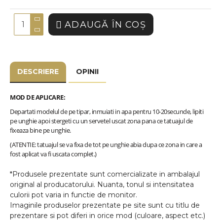
ADAUGĂ ÎN COŞ
DESCRIERE
OPINII
MOD DE APLICARE:
Departati modelul de pe tipar, inmuiati in apa pentru 10-20secunde, lipiti
pe unghie apoi stergeti cu un servetel uscat zona pana ce tatuajul de
fixeaza bine pe unghie.
(ATENTIE: tatuajul se va fixa de tot pe unghie abia dupa ce zona in care a
fost aplicat va fi uscata complet.)
*Produsele prezentate sunt comercializate in ambalajul
original al producatorului. Nuanta, tonul si intensitatea
culorii pot varia in functie de monitor.
Imaginile produselor prezentate pe site sunt cu titlu de
prezentare si pot diferi in orice mod (culoare, aspect etc.)