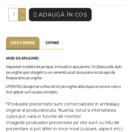
ADAUGĂ ÎN COŞ
DESCRIERE
OPINII
MOD DE APLICARE:
Departati modelul de pe tipar, inmuiati in apa pentru 10-20secunde, lipiti
pe unghie apoi stergeti cu un servetel uscat zona pana ce tatuajul de
fixeaza bine pe unghie.
(ATENTIE: tatuajul se va fixa de tot pe unghie abia dupa ce zona in care a
fost aplicat va fi uscata complet.)
*Produsele prezentate sunt comercializate in ambalajul
original al producatorului. Nuanta, tonul si intensitatea
culorii pot varia in functie de monitor.
Imaginile produselor prezentate pe site sunt cu titlu de
prezentare si pot diferi in orice mod (culoare, aspect etc.)