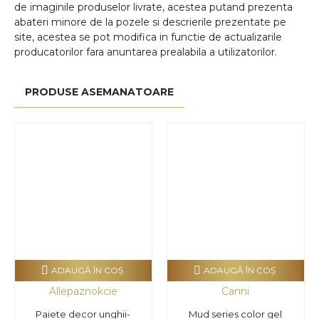
de imaginile produselor livrate, acestea putand prezenta
abateri minore de la pozele si descrierile prezentate pe
site, acestea se pot modifica in functie de actualizarile
producatorilor fara anuntarea prealabila a utilizatorilor.
PRODUSE ASEMANATOARE
ADAUGĂ ÎN COŞ
ADAUGĂ ÎN COŞ
Allepaznokcie
Canni
Paiete decor unghii-
Mud series color gel