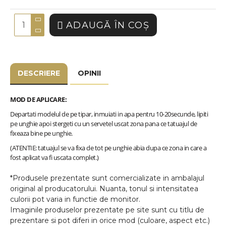
ADAUGĂ ÎN COŞ
DESCRIERE
OPINII
MOD DE APLICARE:
Departati modelul de pe tipar, inmuiati in apa pentru 10-20secunde, lipiti
pe unghie apoi stergeti cu un servetel uscat zona pana ce tatuajul de
fixeaza bine pe unghie.
(ATENTIE: tatuajul se va fixa de tot pe unghie abia dupa ce zona in care a
fost aplicat va fi uscata complet.)
*Produsele prezentate sunt comercializate in ambalajul
original al producatorului. Nuanta, tonul si intensitatea
culorii pot varia in functie de monitor.
Imaginile produselor prezentate pe site sunt cu titlu de
prezentare si pot diferi in orice mod (culoare, aspect etc.)