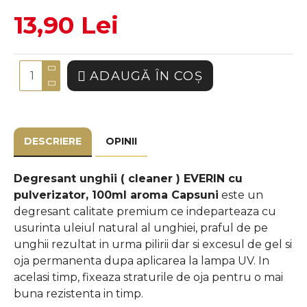
13,90 Lei
ADAUGĂ ÎN COŞ
DESCRIERE
OPINII
Degresant unghii ( cleaner ) EVERIN cu
pulverizator, 100ml aroma Capsuni
este un
degresant calitate premium ce indeparteaza cu
usurinta uleiul natural al unghiei, praful de pe
unghii rezultat in urma pilirii dar si excesul de gel si
oja permanenta dupa aplicarea la lampa UV. In
acelasi timp,
fixeaza straturile de oja pentru o mai
buna rezistenta in timp.