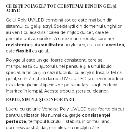
CE ESTE POLYGEL? TOT CE ESTE MAI BUN DIN GEL ȘI
ACRYL!
Gelul Poly UV/LED combină tot ce este mai bun din
sistemul cu gel și acryl. Specialiștii din domeniul unghiilor
au venit cu așa-zisa ”calea de mijloc dulce”, care le
permite utilizatoarelor să creeze un modelaj care are
rezistența
și
durabilitatea
acrylului și, cu toate
acestea
,
este
flexibil
ca gelul.
Polygelul este un gel foarte consistent, care se
manipulează cu ajutorul unei pensule și a unui liquid
special, la fel ca și în cazul lucrului cu acrylul. Însă, la fel ca
gelul, se întărește în lampa UV sau LED și ulterior produce
exsudație (lichidul lipicios de pe suprafața unghiei după
întărirea în lampă). Acesta trebuie șters cu cleaner.
RAPID, SIMPLU ȘI CONFORTABIL
Lucrul cu gelurile Venalisa Poly UV/LED este foarte plăcut
pentru utilizator. Nu numai că, grație
consistenței
perfecte
, tempoul lucrului îl stabiliți, în primul rând,
dumneavoastră, dar, mai ales, nu necăjiți căile