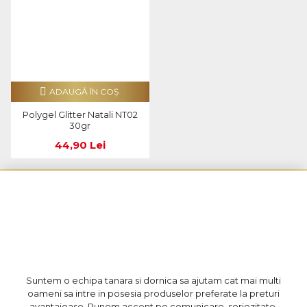
ADAUGĂ ÎN COŞ
Polygel Glitter Natali NT02
30gr
44,90 Lei
Suntem o echipa tanara si dornica sa ajutam cat mai multi
oameni sa intre in posesia produselor preferate la preturi
avantajoase. Punem accent pe comunicare, seriozitate,