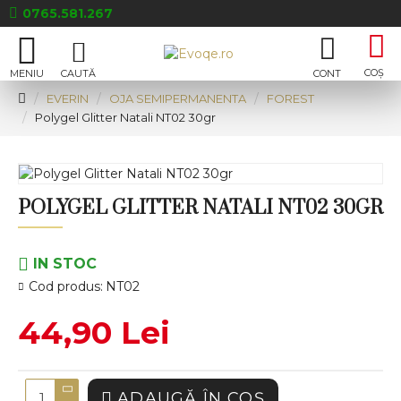
0765.581.267
EVERIN
OJA SEMIPERMANENTA
FOREST
Polygel Glitter Natali NT02 30gr
POLYGEL GLITTER NATALI NT02 30GR
IN STOC
Cod produs:
NT02
44,90 Lei
ADAUGĂ ÎN COŞ