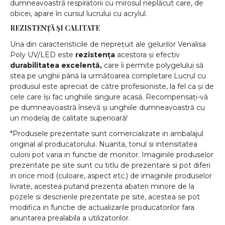
dumneavoastră respiratorii cu mirosul neplăcut care, de
obicei, apare în cursul lucrului cu acrylul.
REZISTENȚĂ ȘI CALITATE
Una din caracteristicile de neprețuit ale gelurilor Venalisa
Poly UV/LED este
rezistența
acestora și efectiv
durabilitatea excelentă,
care îi permite polygelului să
stea pe unghii până la următoarea completare.Lucrul cu
produsul este apreciat de către profesioniste, la fel ca și de
cele care își fac unghiile singure acasă. Recompensați-vă
pe dumneavoastră însevă și unghiile dumneavoastră cu
un modelaj de calitate superioară!
*Produsele prezentate sunt comercializate in ambalajul
original al producatorului. Nuanta, tonul si intensitatea
culorii pot varia in functie de monitor. Imaginile produselor
prezentate pe site sunt cu titlu de prezentare si pot diferi
in orice mod (culoare, aspect etc.) de imaginile produselor
livrate, acestea putand prezenta abateri minore de la
pozele si descrierile prezentate pe site, acestea se pot
modifica in functie de actualizarile producatorilor fara
anuntarea prealabila a utilizatorilor.