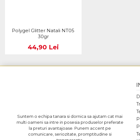
Polygel Glitter Natali NT05
30gr
44,90 Lei
I
D
T
T
Suntem o echipa tanara si dornica sa ajutam cat mai
P
multi oameni sa intre in posesia produselor preferate
P
la preturi avantajoase. Punem accent pe
T
comunicare, seriozitate, promptitudine si