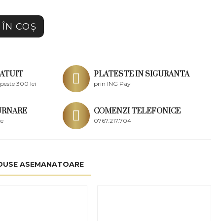
ÎN COŞ
ATUIT
PLATESTE IN SIGURANTA
peste 300 lei
prin ING Pay
URNARE
COMENZI TELEFONICE
ce
0767.217.704
DUSE ASEMANATOARE