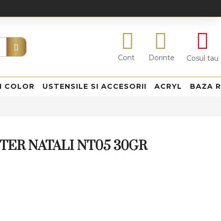
Cont
Dorinte
Cosul tau
I COLOR
USTENSILE SI ACCESORII
ACRYL
BAZA 
TER NATALI NT05 30GR