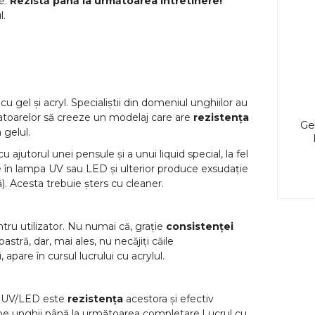
se.
Rezistă până la următoarea intretinere!
l.
gel și acryl. Specialiștii din domeniul unghiilor au
izatoarelor să creeze un modelaj care are
rezistența
Ge
 gelul.
ajutorul unei pensule și a unui liquid special, la fel
rește în lampa UV sau LED și ulterior produce exsudație
ă). Acesta trebuie șters cu cleaner.
tru utilizator. Nu numai că, grație
consistenței
oastră, dar, mai ales, nu necăjiți căile
apare în cursul lucrului cu acrylul.
oly UV/LED este
rezistența
acestora și efectiv
a pe unghii până la următoarea completare.Lucrul cu