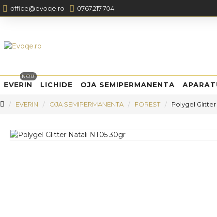
office@evoqe.ro
0767.217.704
NOU
EVERIN
LICHIDE
OJA SEMIPERMANENTA
APARAT
EVERIN
OJA SEMIPERMANENTA
FOREST
Polygel Glitte