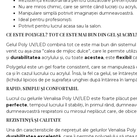
Rezistență extraordinară pentru utilizatoare pretențioa
Nu are miros chimic, care se simte când lucrați cu acrylu
Manipulare simplă potrivit imaginației dumneavoastră.
Ideal pentru profesioniști.
Potrivit pentru lucrul acasa sau la salon.
CE ESTE POLYGEL? TOT CE ESTE MAI BUN DIN GEL ȘI ACRYL!
Gelul Poly UV/LED combină tot ce este mai bun din sistemul cu 
venit cu așa-zisa ”calea de mijloc dulce”, care le permite util
și
durabilitatea
acrylului și, cu toate
acestea
, este
flexibil
ca
Polygelul este un gel foarte consistent, care se manipulează cu 
ca și în cazul lucrului cu acrylul. Însă, la fel ca gelul, se întă
(lichidul lipicios de pe suprafața unghiei după întărirea în lamp
RAPID, SIMPLU ȘI CONFORTABIL
Lucrul cu gelurile Venalisa Poly UV/LED este foarte plăcut pen
perfecte
, tempoul lucrului îl stabiliți, în primul rând, dumneav
dumneavoastră respiratorii cu mirosul neplăcut care, de obicei, 
REZISTENȚĂ ȘI CALITATE
Una din caracteristicile de neprețuit ale gelurilor Venalisa P
durabilitatea excelentă,
care îi permite polygelului să ste