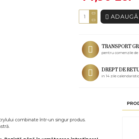
ADAUGĂ 
TRANSPORT GR
pentru comenzile de 
DREPT DE RET
in 14 zile calendaristi
PRO
acrylului combinate într-un singur produs.
stră.