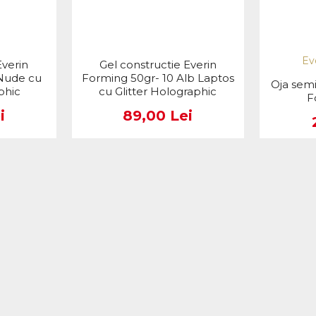
Ev
Everin
Gel constructie Everin
Nude cu
Forming 50gr- 10 Alb Laptos
Oja sem
phic
cu Glitter Holographic
F
i
89,00 Lei