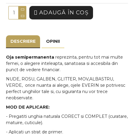
ADAUGĂ ÎN COŞ
DESCRIERE
OPINII
Oja semipermanenta
reprezinta, pentru tot mai multe
femei, o alegere inteleapta, sanatoasa si accesibila din
punct de vedere financiar.
NUDE, ROSU, GALBEN, GLITTER, MOV,ALBASTRU,
VERDE, orice nuanta ai alege, ojele EVERIN se potrivesc
perfect unghiilor tale si, cu siguranta nu vor trece
neobservate.
MOD DE APLICARE:
- Pregatiti unghia naturala CORECT si COMPLET (curatare,
matuire, cuticule).
- Aplicati un strat de primer.