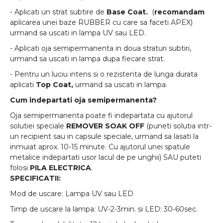
- Aplicati un strat subtire de
Base Coat.
(
recomandam
aplicarea unei baze RUBBER cu care sa faceti APEX)
urmand sa uscati in lampa UV sau LED.
- Aplicati oja semipermanenta in doua straturi subtiri,
urmand sa uscati in lampa dupa fiecare strat.
- Pentru un luciu intens si o rezistenta de lunga durata
aplicati
Top Coat,
urmand sa uscati in lampa.
Cum indepartati oja semipermanenta?
Oja semipermanenta poate fi indepartata cu ajutorul
solutiei speciale
REMOVER SOAK OFF
(puneti solutia intr-
un recipient sau in capsule speciale, urmand sa lasati la
inmuiat aprox. 10-15 minute. Cu ajutorul unei spatule
metalice indepartati usor lacul de pe unghii) SAU puteti
folosi
PILA ELECTRICA
.
SPECIFICATII:
Mod de uscare: Lampa UV sau LED
Timp de uscare la lampa: UV-2-3min. si LED: 30-60sec.