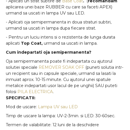
- Aplicati un strat subtire de
Base Coat
.
(
recomandam
aplicarea unei baze RUBBER cu care sa faceti APEX)
urmand sa uscati in lampa UV sau LED.
- Aplicati oja semipermanenta in doua straturi subtiri,
urmand sa uscati in lampa dupa fiecare strat.
- Pentru un luciu intens si o rezistenta de lunga durata
aplicati
Top Coat,
urmand sa uscati in lampa.
Cum indepartati oja semipermanenta?
Oja semipermanenta poate fi indepartata cu ajutorul
solutiei speciale
REMOVER SOAK OFF
(puneti solutia intr-
un recipient sau in capsule speciale, urmand sa lasati la
inmuiat aprox. 10-15 minute. Cu ajutorul unei spatule
metalice indepartati usor lacul de pe unghii) SAU puteti
folosi
PILA ELECTRICA
.
SPECIFICATII:
Mod de uscare:
Lampa UV sau LED
Timp de uscare la lampa: UV-2-3min. si LED: 30-60sec.
Termen de valabilitate: 12 luni de la deschidere