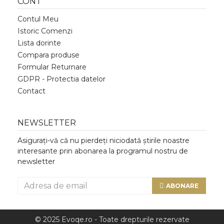
CONT
Contul Meu
Istoric Comenzi
Lista dorinte
Compara produse
Formular Returnare
GDPR - Protectia datelor
Contact
NEWSLETTER
Asigurați-vă că nu pierdeți niciodată știrile noastre
interesante prin abonarea la programul nostru de
newsletter
ABONARE
© 2025 Evoqe.ro - Toate drepturile rezervate