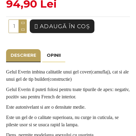
94,90 Lei
ADAUGĂ ÎN COŞ
DESCRIERE
OPINII
Gelul Everin imbina calitatile unui gel cover(camuflaj), cat si ale
unui gel de tip builder(constructie)
Gelul Everin il puteti folosi pentru toate tipurile de apex: negativ,
pozitiv sau pentru French de interior.
Este autonivelant si are o densitate medie.
Este un gel de o calitate superioara, nu curge in cuticula, se
pileste usor si se usuca rapid la lampa.
Dens, permite modelarea apexului cu usurinta.