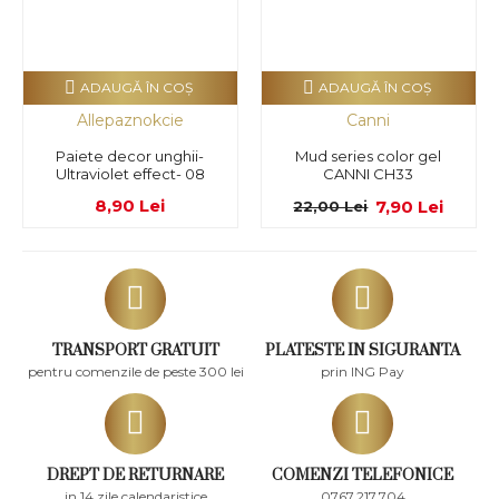
ADAUGĂ ÎN COŞ
ADAUGĂ ÎN COŞ
Allepaznokcie
Canni
Paiete decor unghii-
Mud series color gel
Ultraviolet effect- 08
CANNI CH33
8,90 Lei
7,90 Lei
22,00 Lei
TRANSPORT GRATUIT
PLATESTE IN SIGURANTA
pentru comenzile de peste 300 lei
prin ING Pay
DREPT DE RETURNARE
COMENZI TELEFONICE
in 14 zile calendaristice
0767.217.704