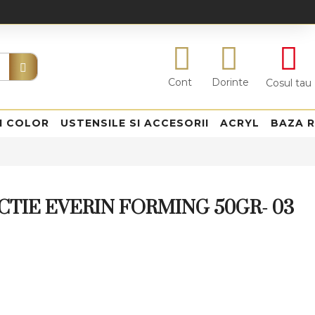
Cont
Dorinte
Cosul tau
I COLOR
USTENSILE SI ACCESORII
ACRYL
BAZA 
TIE EVERIN FORMING 50GR- 03