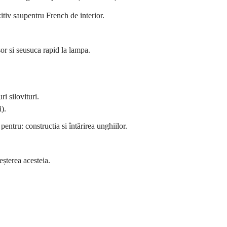
zitiv saupentru French de interior.
sor si seusuca rapid la lampa.
ri silovituri.
i).
entru: constructia si întărirea unghiilor.
eșterea acesteia.