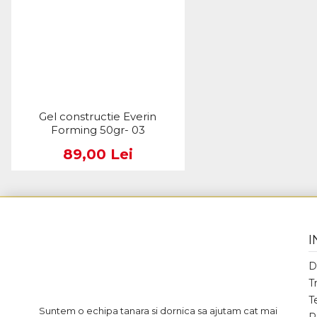
Gel constructie Everin
Forming 50gr- 03
89,00 Lei
I
D
T
T
Suntem o echipa tanara si dornica sa ajutam cat mai