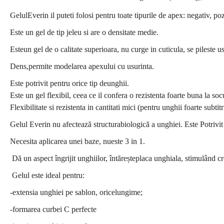
GelulEverin il puteti folosi pentru toate tipurile de apex: negativ, po
Este un gel de tip jeleu si are o densitate medie.
Esteun gel de o calitate superioara, nu curge in cuticula, se pileste u
Dens,permite modelarea apexului cu usurinta.
Este potrivit pentru orice tip deunghii.
Este un gel flexibil, ceea ce il confera o rezistenta foarte buna la socu
Flexibilitate si rezistenta in cantitati mici (pentru unghii foarte subtitr
Gelul Everin nu afectează structurabiologică a unghiei. Este Potrivit p
Necesita aplicarea unei baze, nueste 3 in 1.
Dă un aspect îngrijit unghiilor, întăreșteplaca unghiala, stimulând cr
Gelul este ideal pentru:
-extensia unghiei pe sablon, oricelungime;
-formarea curbei C perfecte