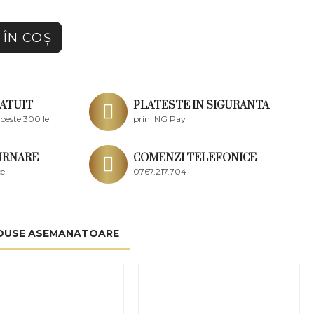
ÎN COŞ
ATUIT
PLATESTE IN SIGURANTA
peste 300 lei
prin ING Pay
URNARE
COMENZI TELEFONICE
ce
0767.217.704
DUSE ASEMANATOARE