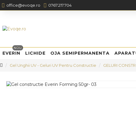
office@evoqe.ro
0767.217.704
NOU
EVERIN
LICHIDE
OJA SEMIPERMANENTA
APARAT
Gel Unghii UV - Geluri UV Pentru Constructie
GELURI CONSTR