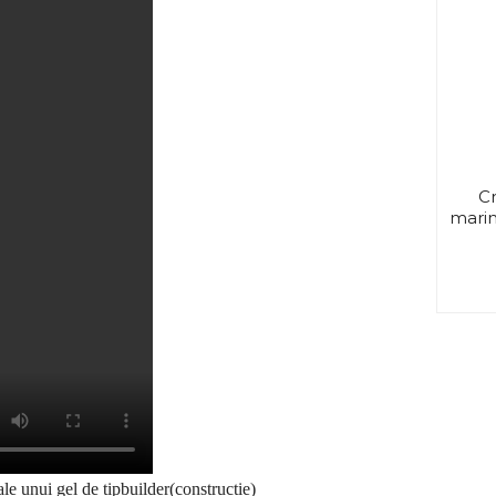
Cr
marim
ale unui gel de tipbuilder(constructie)