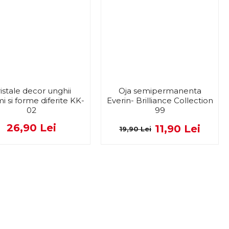
istale decor unghii
Oja semipermanenta
i si forme diferite KK-
Everin- Brilliance Collection
02
99
26,90 Lei
11,90 Lei
19,90 Lei