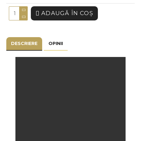
ADAUGĂ ÎN COŞ
DESCRIERE
OPINII