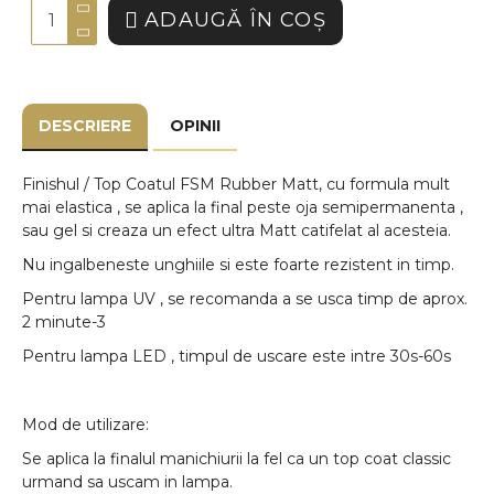
ADAUGĂ ÎN COŞ
DESCRIERE
OPINII
Finishul / Top Coatul FSM Rubber Matt, cu formula mult
mai elastica , se aplica la final peste oja semipermanenta ,
sau gel si creaza un efect ultra Matt catifelat al acesteia.
Nu ingalbeneste unghiile si este foarte rezistent in timp.
Pentru lampa UV , se recomanda a se usca timp de aprox.
2 minute-3
Pentru lampa LED , timpul de uscare este intre 30s-60s
Mod de utilizare:
Se aplica la finalul manichiurii la fel ca un top coat classic
urmand sa uscam in lampa.