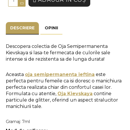
ADAUGĂ ÎN COŞ
DESCRIERE
OPINII
Descopera colectia de Oja Semipermanenta 
Kievskaya si lasa-te fermecata de culorile sale 
intense si de rezistenta sa de lunga durata!
Aceasta 
oja semipermanenta ieftina
 este 
perfecta pentru femeile ca isi doresc o manichiura 
perfecta realizata chiar din confortul casei lor. 
Formulata cu atentie, 
Oja Kievskaya
 contine 
particule de glitter, oferind un aspect stralucitor 
manichiurii tale. 
Gramaj: 7ml