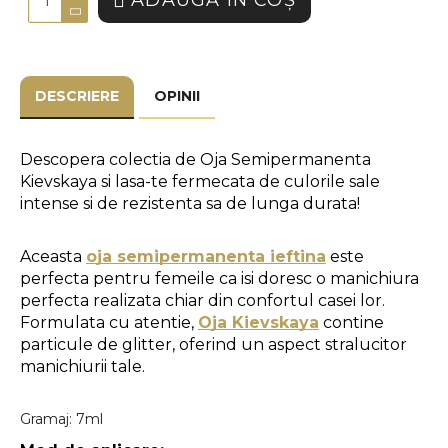
ADAUGĂ ÎN COŞ
DESCRIERE
OPINII
Descopera colectia de Oja Semipermanenta 
Kievskaya si lasa-te fermecata de culorile sale 
intense si de rezistenta sa de lunga durata!
Aceasta 
oja semipermanenta ieftina
 este 
perfecta pentru femeile ca isi doresc o manichiura 
perfecta realizata chiar din confortul casei lor. 
Formulata cu atentie, 
Oja Kievskaya
 contine 
particule de glitter, oferind un aspect stralucitor 
manichiurii tale. 
Gramaj: 7ml