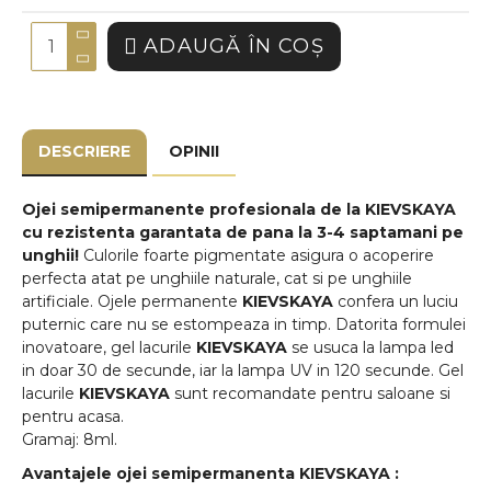
ADAUGĂ ÎN COŞ
DESCRIERE
OPINII
Ojei semipermanente
profesionala de la
KIEVSKAYA
cu rezistenta garantata de pana la 3-4 saptamani pe
unghii!
Culorile foarte pigmentate asigura o acoperire
perfecta atat pe unghiile naturale, cat si pe unghiile
artificiale. Ojele permanente
KIEVSKAYA
confera un luciu
puternic care nu se estompeaza in timp. Datorita formulei
inovatoare, gel lacurile
KIEVSKAYA
se usuca la lampa led
in doar 30 de secunde, iar la lampa UV in 120 secunde. Gel
lacurile
KIEVSKAYA
sunt recomandate pentru saloane si
pentru acasa.
Gramaj: 8ml.
Avantajele ojei semipermanenta
KIEVSKAYA
: