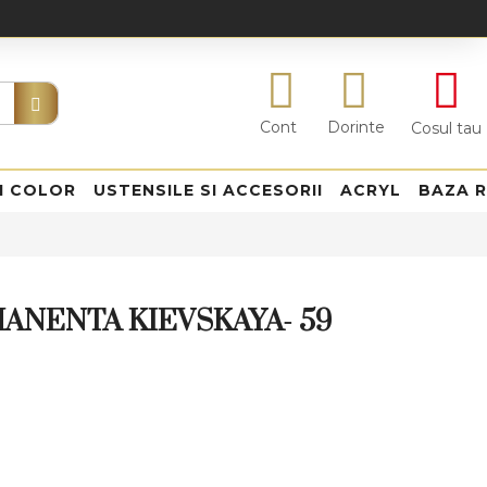
Cont
Dorinte
Cosul tau
I COLOR
USTENSILE SI ACCESORII
ACRYL
BAZA 
ANENTA KIEVSKAYA- 59