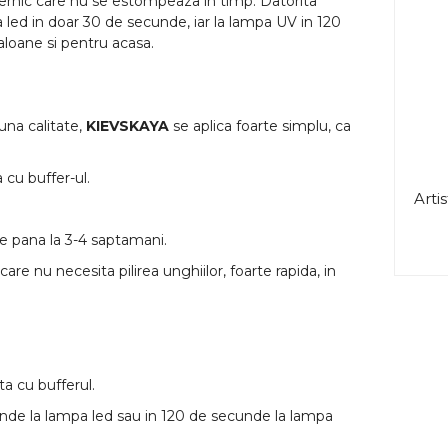
ternic care nu se estompeaza in timp. Datorita
 led in doar 30 de secunde, iar la lampa UV in 120
loane si pentru acasa.
buna calitate,
KIEVSKAYA
se aplica foarte simplu, ca
 cu buffer-ul.
Artis
e pana la 3-4 saptamani.
are nu necesita pilirea unghiilor, foarte rapida, in
ta cu bufferul.
unde la lampa led sau in 120 de secunde la lampa