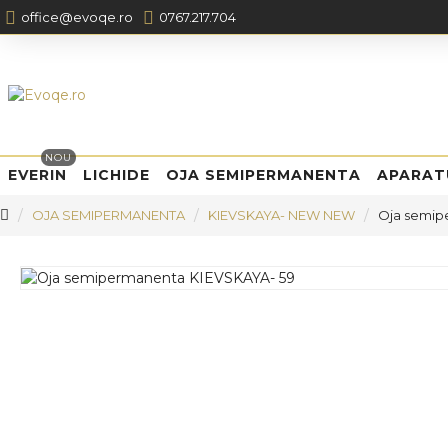
office@evoqe.ro
0767.217.704
NOU
EVERIN
LICHIDE
OJA SEMIPERMANENTA
APARAT
OJA SEMIPERMANENTA
KIEVSKAYA- NEW NEW
Oja semip