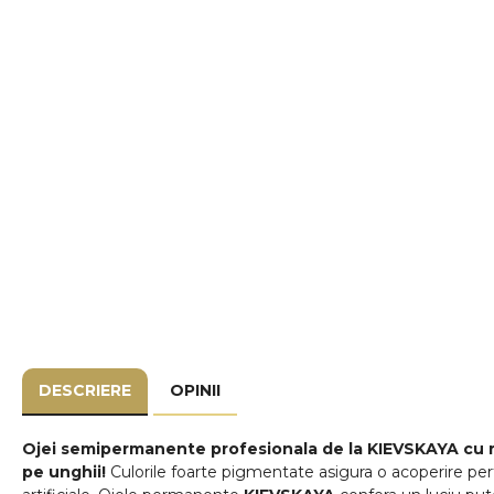
DESCRIERE
OPINII
Ojei semipermanente
profesionala de la
KIEVSKAYA
cu 
pe unghii!
Culorile foarte pigmentate asigura o acoperire perf