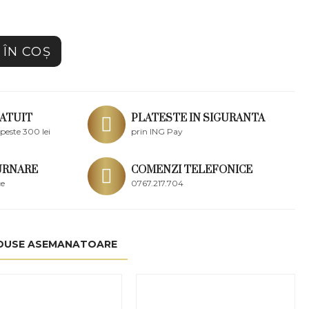
ÎN COŞ
ATUIT
PLATESTE IN SIGURANTA
peste 300 lei
prin ING Pay
URNARE
COMENZI TELEFONICE
ce
0767.217.704
DUSE ASEMANATOARE