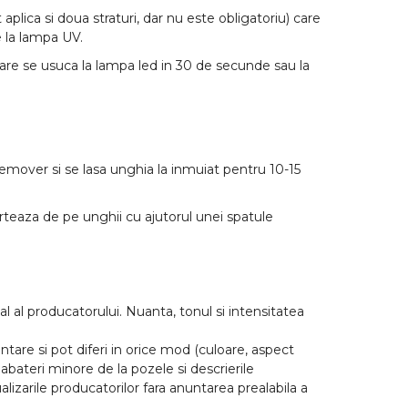
 aplica si doua straturi, dar nu este obligatoriu) care
 la lampa UV.
care se usuca la lampa led in 30 de secunde sau la
Remover si se lasa unghia la inmuiat pentru 10-15
arteaza de pe unghii cu ajutorul unei spatule
l al producatorului. Nuanta, tonul si intensitatea
tare si pot diferi in orice mod (culoare, aspect
abateri minore de la pozele si descrierile
lizarile producatorilor fara anuntarea prealabila a