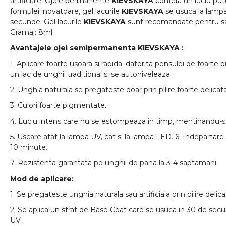
artificiale. Ojele permanente
KIEVSKAYA
confera un luciu pu
formulei inovatoare, gel lacurile
KIEVSKAYA
se usuca la lampa
secunde. Gel lacurile
KIEVSKAYA
sunt recomandate pentru sa
Gramaj: 8ml.
Avantajele ojei semipermanenta
KIEVSKAYA
:
1. Aplicare foarte usoara si rapida: datorita pensulei de foarte 
un lac de unghii traditional si se autoniveleaza.
2. Unghia naturala se pregateste doar prin pilire foarte delicata
3. Culori foarte pigmentate.
4. Luciu intens care nu se estompeaza in timp, mentinandu-s
5. Uscare atat la lampa UV, cat si la lampa LED. 6. Indepartare c
10 minute.
7. Rezistenta garantata pe unghii de pana la 3-4 saptamani.
Mod de aplicare:
1. Se pregateste unghia naturala sau artificiala prin pilire delica
2. Se aplica un strat de Base Coat care se usuca in 30 de sec
UV.