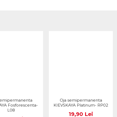
semipermanenta
Oja semipermanenta
AYA Fosforescenta-
KIEVSKAYA Platinum- RP02
L08
19,90 Lei