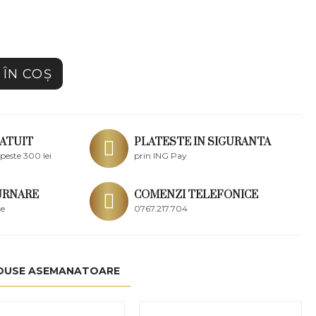
ÎN COŞ
ATUIT
PLATESTE IN SIGURANTA
peste 300 lei
prin ING Pay
URNARE
COMENZI TELEFONICE
ce
0767.217.704
DUSE ASEMANATOARE