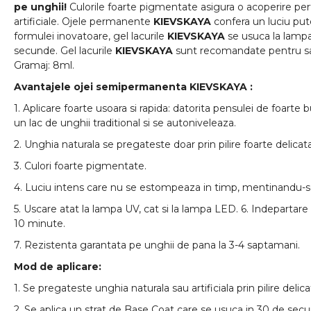
pe unghii!
Culorile foarte pigmentate asigura o acoperire perf
artificiale. Ojele permanente
KIEVSKAYA
confera un luciu pu
formulei inovatoare, gel lacurile
KIEVSKAYA
se usuca la lampa
secunde. Gel lacurile
KIEVSKAYA
sunt recomandate pentru sa
Gramaj: 8ml.
Avantajele ojei semipermanenta
KIEVSKAYA
:
1. Aplicare foarte usoara si rapida: datorita pensulei de foarte 
un lac de unghii traditional si se autoniveleaza.
2. Unghia naturala se pregateste doar prin pilire foarte delicata
3. Culori foarte pigmentate.
4. Luciu intens care nu se estompeaza in timp, mentinandu-s
5. Uscare atat la lampa UV, cat si la lampa LED. 6. Indepartare c
10 minute.
7. Rezistenta garantata pe unghii de pana la 3-4 saptamani.
Mod de aplicare:
1. Se pregateste unghia naturala sau artificiala prin pilire delica
2. Se aplica un strat de Base Coat care se usuca in 30 de sec