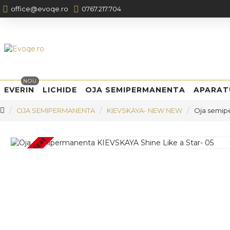
office@evoqe.ro
0767.217.704
NOU
EVERIN
LICHIDE
OJA SEMIPERMANENTA
APARAT
OJA SEMIPERMANENTA
KIEVSKAYA- NEW NEW
Oja semipe
Stoc epuizat