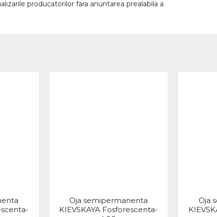
lizarile producatorilor fara anuntarea prealabila a
nenta
Oja semipermanenta
Oja 
scenta-
KIEVSKAYA Fosforescenta-
KIEVSK