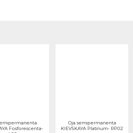
semipermanenta
Oja semipermanenta
AYA Fosforescenta-
KIEVSKAYA Platinum- RP02