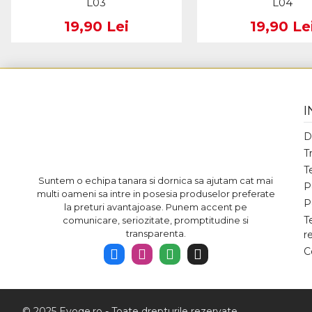
L03
L04
19,90 Lei
19,90 Le
I
D
T
T
Suntem o echipa tanara si dornica sa ajutam cat mai
P
multi oameni sa intre in posesia produselor preferate
P
la preturi avantajoase. Punem accent pe
T
comunicare, seriozitate, promptitudine si
transparenta.
r
C
© 2025 Evoqe.ro - Toate drepturile rezervate