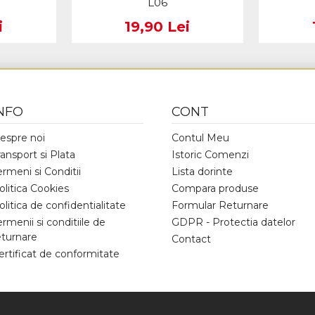
L06
i
19,90 Lei
NFO
CONT
espre noi
Contul Meu
ransport si Plata
Istoric Comenzi
ermeni si Conditii
Lista dorinte
olitica Cookies
Compara produse
olitica de confidentialitate
Formular Returnare
ermenii si conditiile de
GDPR - Protectia datelor
eturnare
Contact
ertificat de conformitate