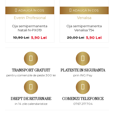
ADAUGĂ ÎN COŞ
ADAUGĂ ÎN COŞ
Everin Profesional
Venalisa
Oja semipermanenta
Oja semipermanenta
Natali N-PX019
Venalisa 754
5,90 Lei
5,90 Lei
10,90 Lei
20,00 Lei
TRANSPORT GRATUIT
PLATESTE IN SIGURANTA
pentru comenzile de peste 300 lei
prin ING Pay
DREPT DE RETURNARE
COMENZI TELEFONICE
in 14 zile calendaristice
0767.217.704