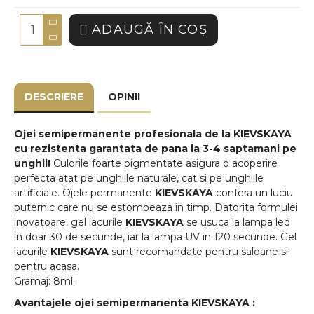
ADAUGĂ ÎN COŞ
DESCRIERE
OPINII
Ojei semipermanente
profesionala de la
KIEVSKAYA
cu rezistenta garantata de pana la 3-4 saptamani pe
unghii!
Culorile foarte pigmentate asigura o acoperire
perfecta atat pe unghiile naturale, cat si pe unghiile
artificiale. Ojele permanente
KIEVSKAYA
confera un luciu
puternic care nu se estompeaza in timp. Datorita formulei
inovatoare, gel lacurile
KIEVSKAYA
se usuca la lampa led
in doar 30 de secunde, iar la lampa UV in 120 secunde. Gel
lacurile
KIEVSKAYA
sunt recomandate pentru saloane si
pentru acasa.
Gramaj: 8ml.
Avantajele ojei semipermanenta
KIEVSKAYA
: