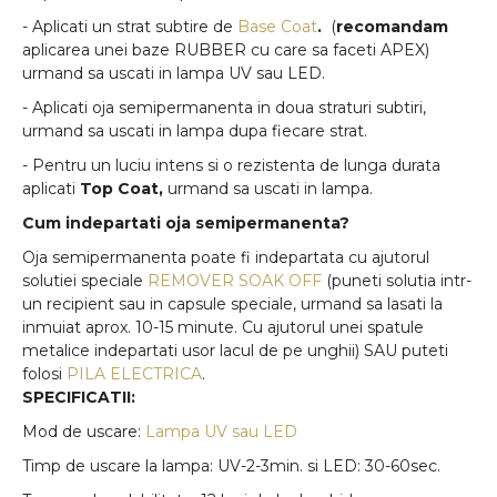
- Aplicati un strat subtire de
Base Coat
.
(
recomandam
aplicarea unei baze RUBBER cu care sa faceti APEX)
urmand sa uscati in lampa UV sau LED.
- Aplicati oja semipermanenta in doua straturi subtiri,
urmand sa uscati in lampa dupa fiecare strat.
- Pentru un luciu intens si o rezistenta de lunga durata
aplicati
Top Coat,
urmand sa uscati in lampa.
Cum indepartati oja semipermanenta?
Oja semipermanenta poate fi indepartata cu ajutorul
solutiei speciale
REMOVER SOAK OFF
(puneti solutia intr-
un recipient sau in capsule speciale, urmand sa lasati la
inmuiat aprox. 10-15 minute. Cu ajutorul unei spatule
metalice indepartati usor lacul de pe unghii) SAU puteti
folosi
PILA ELECTRICA
.
SPECIFICATII:
Mod de uscare:
Lampa UV sau LED
Timp de uscare la lampa: UV-2-3min. si LED: 30-60sec.