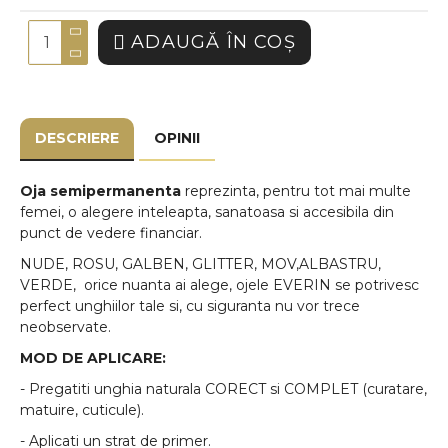
ADAUGĂ ÎN COŞ
DESCRIERE
OPINII
Oja semipermanenta
reprezinta, pentru tot mai multe
femei, o alegere inteleapta, sanatoasa si accesibila din
punct de vedere financiar.
NUDE, ROSU, GALBEN, GLITTER, MOV,ALBASTRU,
VERDE, orice nuanta ai alege, ojele EVERIN se potrivesc
perfect unghiilor tale si, cu siguranta nu vor trece
neobservate.
MOD DE APLICARE:
- Pregatiti unghia naturala CORECT si COMPLET (curatare,
matuire, cuticule).
- Aplicati un strat de primer.