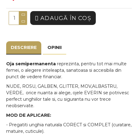
ADAUGĂ ÎN COŞ
DESCRIERE
OPINII
Oja semipermanenta
reprezinta, pentru tot mai multe
femei, o alegere inteleapta, sanatoasa si accesibila din
punct de vedere financiar.
NUDE, ROSU, GALBEN, GLITTER, MOV,ALBASTRU,
VERDE, orice nuanta ai alege, ojele EVERIN se potrivesc
perfect unghiilor tale si, cu siguranta nu vor trece
neobservate.
MOD DE APLICARE:
- Pregatiti unghia naturala CORECT si COMPLET (curatare,
matuire, cuticule).