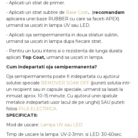
- Aplicati un strat de primer.
- Aplicati un strat subtire de
Base Coat
.
(
recomandam
aplicarea unei baze RUBBER cu care sa faceti APEX)
urmand sa uscati in lampa UV sau LED.
- Aplicati oja semipermanenta in doua straturi subtiri,
urmand sa uscati in lampa dupa fiecare strat.
- Pentru un luciu intens si o rezistenta de lunga durata
aplicati
Top Coat,
urmand sa uscati in lampa.
Cum indepartati oja semipermanenta?
Oja semipermanenta poate fi indepartata cu ajutorul
solutiei speciale
REMOVER SOAK OFF
(puneti solutia intr-
un recipient sau in capsule speciale, urmand sa lasati la
inmuiat aprox. 10-15 minute. Cu ajutorul unei spatule
metalice indepartati usor lacul de pe unghii) SAU puteti
folosi
PILA ELECTRICA
.
SPECIFICATII:
Mod de uscare:
Lampa UV sau LED
Timp de uscare la lampa: UV-2-3min. si LED: 30-60sec.