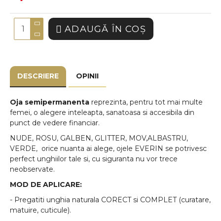
ADAUGĂ ÎN COŞ
DESCRIERE
OPINII
Oja semipermanenta
reprezinta, pentru tot mai multe
femei, o alegere inteleapta, sanatoasa si accesibila din
punct de vedere financiar.
NUDE, ROSU, GALBEN, GLITTER, MOV,ALBASTRU,
VERDE, orice nuanta ai alege, ojele EVERIN se potrivesc
perfect unghiilor tale si, cu siguranta nu vor trece
neobservate.
MOD DE APLICARE:
- Pregatiti unghia naturala CORECT si COMPLET (curatare,
matuire, cuticule).