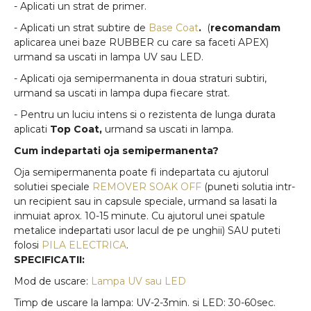
- Aplicati un strat de primer.
- Aplicati un strat subtire de
Base Coat
.
(
recomandam
aplicarea unei baze RUBBER cu care sa faceti APEX)
urmand sa uscati in lampa UV sau LED.
- Aplicati oja semipermanenta in doua straturi subtiri,
urmand sa uscati in lampa dupa fiecare strat.
- Pentru un luciu intens si o rezistenta de lunga durata
aplicati
Top Coat,
urmand sa uscati in lampa.
Cum indepartati oja semipermanenta?
Oja semipermanenta poate fi indepartata cu ajutorul
solutiei speciale
REMOVER SOAK OFF
(puneti solutia intr-
un recipient sau in capsule speciale, urmand sa lasati la
inmuiat aprox. 10-15 minute. Cu ajutorul unei spatule
metalice indepartati usor lacul de pe unghii) SAU puteti
folosi
PILA ELECTRICA
.
SPECIFICATII:
Mod de uscare:
Lampa UV sau LED
Timp de uscare la lampa: UV-2-3min. si LED: 30-60sec.