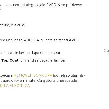
e nuanta ai alege, ojele EVERIN se potrivesc
e.
uire, cuticule).
area unei baze RUBBER cu care sa faceti APEX)
Ge
sa uscati in lampa dupa fiecare strat.
i
Top Coat,
urmand sa uscati in lampa.
speciale
REMOVER SOAK OFF
(puneti solutia intr-
at aprox. 10-15 minute. Cu ajutorul unei spatule
PILA ELECTRICA
.