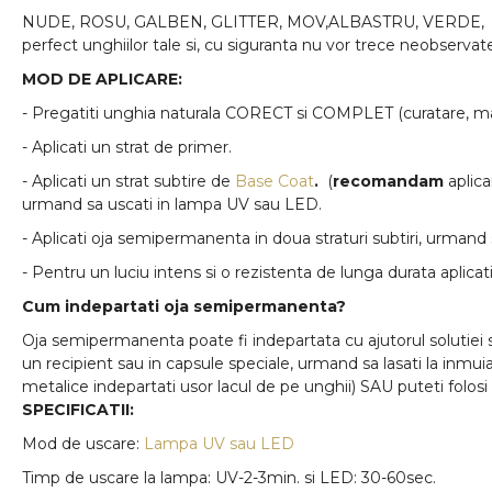
NUDE, ROSU, GALBEN, GLITTER, MOV,ALBASTRU, VERDE, oric
perfect unghiilor tale si, cu siguranta nu vor trece neobservat
MOD DE APLICARE:
- Pregatiti unghia naturala CORECT si COMPLET (curatare, mat
- Aplicati un strat de primer.
- Aplicati un strat subtire de
Base Coat
.
(
recomandam
aplic
urmand sa uscati in lampa UV sau LED.
- Aplicati oja semipermanenta in doua straturi subtiri, urmand 
- Pentru un luciu intens si o rezistenta de lunga durata aplicat
Cum indepartati oja semipermanenta?
Oja semipermanenta poate fi indepartata cu ajutorul solutiei 
un recipient sau in capsule speciale, urmand sa lasati la inmui
metalice indepartati usor lacul de pe unghii) SAU puteti folosi
SPECIFICATII:
Mod de uscare:
Lampa UV sau LED
Timp de uscare la lampa: UV-2-3min. si LED: 30-60sec.