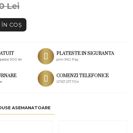
0 Lei
ÎN COŞ
ATUIT
PLATESTE IN SIGURANTA
peste 300 lei
prin ING Pay
URNARE
COMENZI TELEFONICE
ce
0767.217.704
DUSE ASEMANATOARE