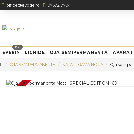
office@evoqe.ro
0767.217.704
NOU
EVERIN
LICHIDE
OJA SEMIPERMANENTA
APARAT
OJA SEMIPERMANENTA
NATALI- GAMA NOUA
Oja semiper
Stoc epuizat