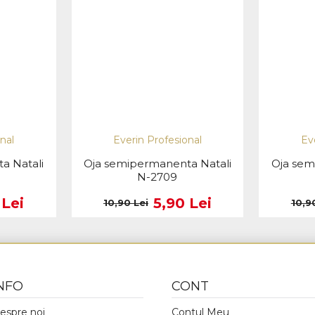
nal
Everin Profesional
Ev
a Natali
Oja semipermanenta Natali
Oja sem
N-2709
 Lei
5,90 Lei
10,90 Lei
10,9
NFO
CONT
espre noi
Contul Meu