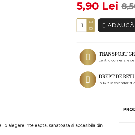
5,90 Lei
8,5
ADAUGĂ 
TRANSPORT GR
pentru comenzile de 
DREPT DE RET
in 14 zile calendaristi
PRO
 o alegere inteleapta, sanatoasa si accesibila din