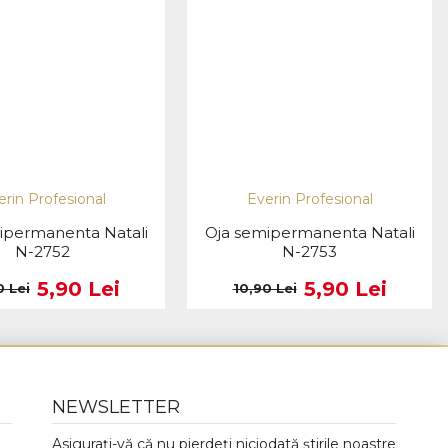
erin Profesional
Everin Profesional
ipermanenta Natali
Oja semipermanenta Natali
N-2752
N-2753
5,90 Lei
5,90 Lei
0 Lei
10,90 Lei
NEWSLETTER
Asigurați-vă că nu pierdeți niciodată știrile noastre