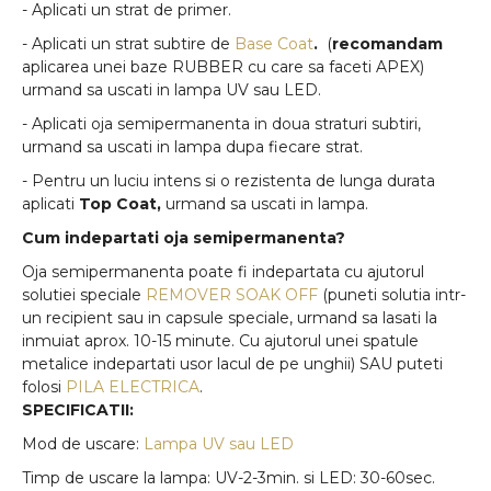
- Aplicati un strat de primer.
- Aplicati un strat subtire de
Base Coat
.
(
recomandam
aplicarea unei baze RUBBER cu care sa faceti APEX)
urmand sa uscati in lampa UV sau LED.
- Aplicati oja semipermanenta in doua straturi subtiri,
urmand sa uscati in lampa dupa fiecare strat.
- Pentru un luciu intens si o rezistenta de lunga durata
aplicati
Top Coat,
urmand sa uscati in lampa.
Cum indepartati oja semipermanenta?
Oja semipermanenta poate fi indepartata cu ajutorul
solutiei speciale
REMOVER SOAK OFF
(puneti solutia intr-
un recipient sau in capsule speciale, urmand sa lasati la
inmuiat aprox. 10-15 minute. Cu ajutorul unei spatule
metalice indepartati usor lacul de pe unghii) SAU puteti
folosi
PILA ELECTRICA
.
SPECIFICATII:
Mod de uscare:
Lampa UV sau LED
Timp de uscare la lampa: UV-2-3min. si LED: 30-60sec.