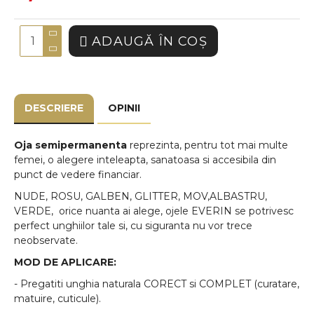
ADAUGĂ ÎN COŞ
DESCRIERE
OPINII
Oja semipermanenta
reprezinta, pentru tot mai multe
femei, o alegere inteleapta, sanatoasa si accesibila din
punct de vedere financiar.
NUDE, ROSU, GALBEN, GLITTER, MOV,ALBASTRU,
VERDE, orice nuanta ai alege, ojele EVERIN se potrivesc
perfect unghiilor tale si, cu siguranta nu vor trece
neobservate.
MOD DE APLICARE:
- Pregatiti unghia naturala CORECT si COMPLET (curatare,
matuire, cuticule).