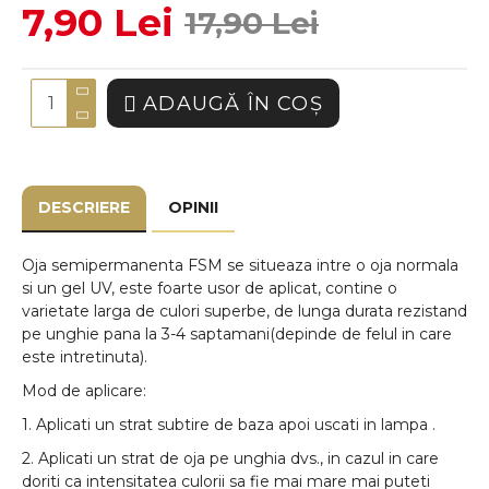
7,90 Lei
17,90 Lei
ADAUGĂ ÎN COŞ
DESCRIERE
OPINII
Oja semipermanenta FSM se situeaza intre o oja normala
si un gel UV, este foarte usor de aplicat, contine o
varietate larga de culori superbe, de lunga durata rezistand
pe unghie pana la 3-4 saptamani(depinde de felul in care
este intretinuta).
Mod de aplicare:
1. Aplicati un strat subtire de baza apoi uscati in lampa .
2. Aplicati un strat de oja pe unghia dvs., in cazul in care
doriti ca intensitatea culorii sa fie mai mare mai puteti