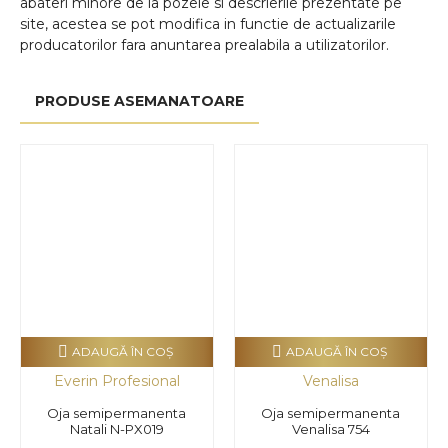
abateri minore de la pozele si descrierile prezentate pe
site, acestea se pot modifica in functie de actualizarile
producatorilor fara anuntarea prealabila a utilizatorilor.
PRODUSE ASEMANATOARE
ADAUGĂ ÎN COŞ
ADAUGĂ ÎN COŞ
Everin Profesional
Venalisa
Oja semipermanenta
Oja semipermanenta
Natali N-PX019
Venalisa 754