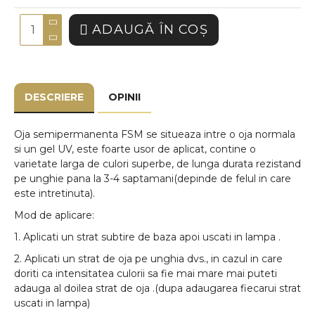
ADAUGĂ ÎN COŞ
DESCRIERE
OPINII
Oja semipermanenta FSM se situeaza intre o oja normala
si un gel UV, este foarte usor de aplicat, contine o
varietate larga de culori superbe, de lunga durata rezistand
pe unghie pana la 3-4 saptamani(depinde de felul in care
este intretinuta).
Mod de aplicare:
1. Aplicati un strat subtire de baza apoi uscati in lampa .
2. Aplicati un strat de oja pe unghia dvs., in cazul in care
doriti ca intensitatea culorii sa fie mai mare mai puteti
adauga al doilea strat de oja .(dupa adaugarea fiecarui strat
uscati in lampa)