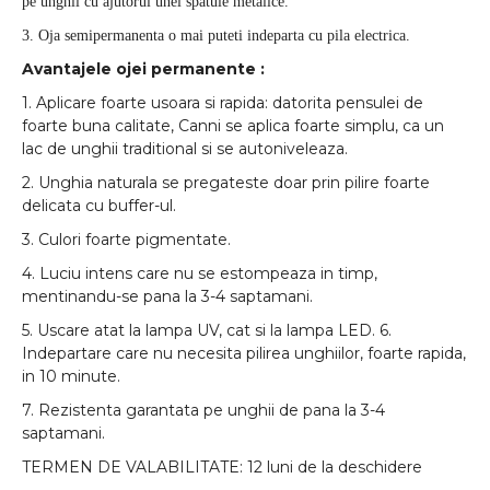
pe unghii cu ajutorul unei spatule metalice.
3. Oja semipermanenta o mai puteti indeparta cu pila electrica.
Avantajele ojei permanente :
1. Aplicare foarte usoara si rapida: datorita pensulei de
foarte buna calitate, Canni se aplica foarte simplu, ca un
lac de unghii traditional si se autoniveleaza.
2. Unghia naturala se pregateste doar prin pilire foarte
delicata cu buffer-ul.
3. Culori foarte pigmentate.
4. Luciu intens care nu se estompeaza in timp,
mentinandu-se pana la 3-4 saptamani.
5. Uscare atat la lampa UV, cat si la lampa LED. 6.
Indepartare care nu necesita pilirea unghiilor, foarte rapida,
in 10 minute.
7. Rezistenta garantata pe unghii de pana la 3-4
saptamani.
TERMEN DE VALABILITATE: 12 luni de la deschidere