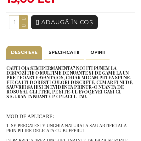
ADAUGĂ ÎN COŞ
DESCRIERE
SPECIFICATII
OPINII
CAUTI OJA SEMIPERMANENTA? NOI ITI PUNEM LA
DISPOZITIE O MULTIME DE NUANTE SI DE GAME LA UN
PRET FOARTE AVANTAJOS, CHIAR MIC AM PUTEA SPUNE.
FIE CA ITI DORESTI CULORI DISCRETE, CUM AR FI NUDE,
SAU VREI SA IESI IN EVIDENTA PRINTR-O NUANTA DE
ROSU SAU GLITTER, PE SITE-UL EVOQE VEI GASI CU
SIGURANTA NUANTE PE PLACUL TAU.
MOD DE APLICARE:
1. SE PREGATESTE UNGHIA NATURALA SAU ARTIFICIALA
PRIN PILIRE DELICATA CU BUFFERUL.
DUPA PREGATIREA UNGHIEI, INAINTE DE BAZA SE POATE