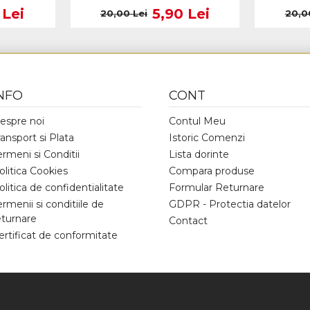
 Lei
5,90 Lei
20,00 Lei
20,0
NFO
CONT
espre noi
Contul Meu
ransport si Plata
Istoric Comenzi
ermeni si Conditii
Lista dorinte
olitica Cookies
Compara produse
olitica de confidentialitate
Formular Returnare
ermenii si conditiile de
GDPR - Protectia datelor
eturnare
Contact
ertificat de conformitate