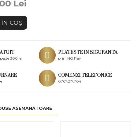
00 Lei
ÎN COŞ
ATUIT
PLATESTE IN SIGURANTA
peste 300 lei
prin ING Pay
URNARE
COMENZI TELEFONICE
ce
0767.217.704
DUSE ASEMANATOARE