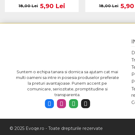
5,90 Lei
5,90
18,00 Lei
18,00 Lei
I
D
T
T
Suntem o echipa tanara si dornica sa ajutam cat mai
P
multi oameni sa intre in posesia produselor preferate
P
la preturi avantajoase. Punem accent pe
T
comunicare, seriozitate, promptitudine si
transparenta.
r
C
© 2025 Evoqe.ro - Toate drepturile rezervate