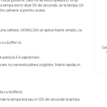
n luciu puternic care nu se estompeaza in timp.
la lampa led in doar 30 de secunde, iar la lampa UV
ru saloane si pentru acasa.
 buna calitate, VENALISA se aplica foarte simplu, ca
 cu buffer-ul.
Ge
e pana la 3-4 saptamani.
are nu necesita pilirea unghiilor, foarte rapida, in
ta cu bufferul.
unde la lampa led sau in 120 de secunde la lampa