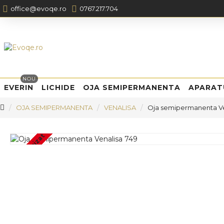
office@evoqe.ro
0767.217.704
NOU
EVERIN
LICHIDE
OJA SEMIPERMANENTA
APARAT
OJA SEMIPERMANENTA
VENALISA
Oja semipermanenta Ve
Stoc epuizat