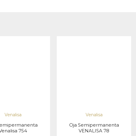
Venalisa
Venalisa
semipermanenta
Oja Semipermanenta
Venalisa 754
VENALISA 78