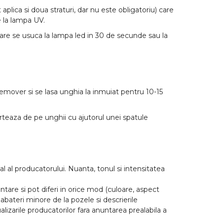
 aplica si doua straturi, dar nu este obligatoriu) care
 la lampa UV.
care se usuca la lampa led in 30 de secunde sau la
Remover si se lasa unghia la inmuiat pentru 10-15
arteaza de pe unghii cu ajutorul unei spatule
l al producatorului. Nuanta, tonul si intensitatea
tare si pot diferi in orice mod (culoare, aspect
abateri minore de la pozele si descrierile
lizarile producatorilor fara anuntarea prealabila a