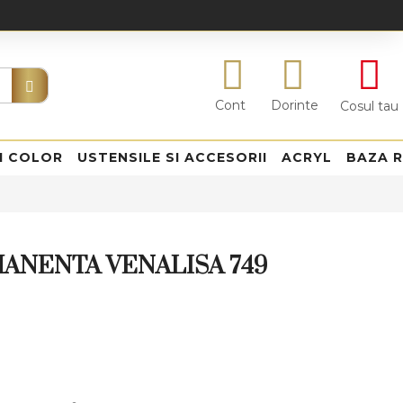
Cont
Dorinte
Cosul tau
I COLOR
USTENSILE SI ACCESORII
ACRYL
BAZA 
ANENTA VENALISA 749