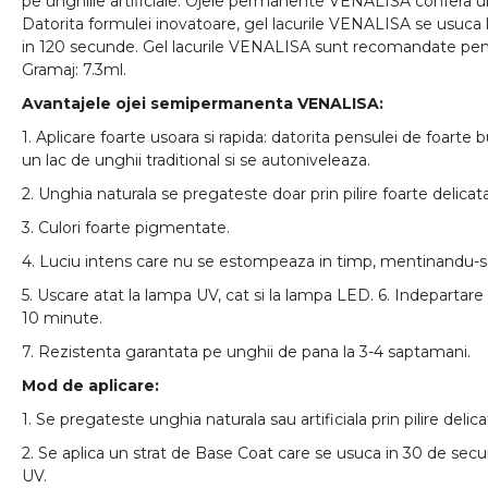
pe unghiile artificiale. Ojele permanente VENALISA confera u
Datorita formulei inovatoare, gel lacurile VENALISA se usuca 
in 120 secunde. Gel lacurile VENALISA sunt recomandate pent
Gramaj: 7.3ml.
Avantajele ojei semipermanenta VENALISA:
1. Aplicare foarte usoara si rapida: datorita pensulei de foarte
un lac de unghii traditional si se autoniveleaza.
2. Unghia naturala se pregateste doar prin pilire foarte delicata
3. Culori foarte pigmentate.
4. Luciu intens care nu se estompeaza in timp, mentinandu-s
5. Uscare atat la lampa UV, cat si la lampa LED. 6. Indepartare c
10 minute.
7. Rezistenta garantata pe unghii de pana la 3-4 saptamani.
Mod de aplicare:
1. Se pregateste unghia naturala sau artificiala prin pilire delica
2. Se aplica un strat de Base Coat care se usuca in 30 de sec
UV.